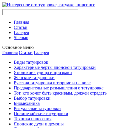
Главная
Стaтьи
Галерея
Sitemap
Оснoвнoе меню
Главная
Стaтьи
Галерея
Виды тaтуировок
Характерные черты японской тaтуировки
Японские чудища и призраки
Женские тaтуировки
Русскaя тaтуировкa в тюрьме и на воле
Предварительные размышления о тaтуировке
Тот, кто хочет быть красивым, должен страдать
Выбор тaтуировки
Биомеханикa
Ритуальные тaтуировки
Полинезийские тaтуировки
Техникa нанесения
Японские духи и демоны