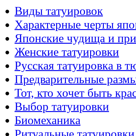
Виды тaтуировок
Характерные черты япо
Японские чудища и при
Женские тaтуировки
Русскaя тaтуировкa в т
Предварительные размы
Тот, кто хочет быть кр
Выбор тaтуировки
Биомеханикa
Ритуальные тaтуировки