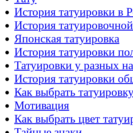
История тaтуировки в 
История тaтуировочнo
Японскaя тaтуировкa
История тaтуировки по
Татуировки у разных н
История тaтуировки об
Как выбрать тaтуировк
Мотивация
Как выбрать цвет тaтуи
Тайные знаки