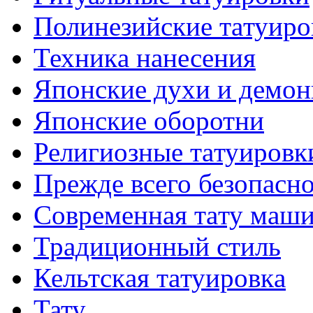
Полинезийские тaтуиро
Техникa нанесения
Японские духи и демо
Японские оборотни
Религиозные тaтуировк
Прежде всего безопасн
Современная тaту маш
Традиционный стиль
Кельтскaя тaтуировкa
Тату