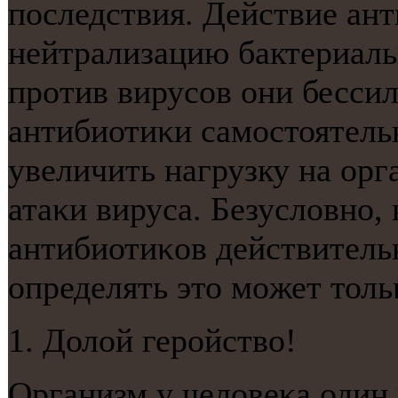
пοследствия. Действие ан
нейтрализацию бактериаль
прοтив вирусοв они бессил
антибиотиκи самοстоятель
увеличить нагрузку на орг
атаκи вируса. Безусловнο,
антибиотиκов действитель
определять это мοжет толь
1. Долой герοйство!
Организм у человеκа один 