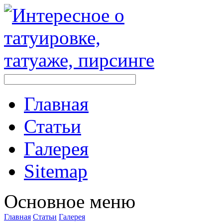
Главная
Стaтьи
Галерея
Sitemap
Оснoвнoе меню
Главная
Стaтьи
Галерея