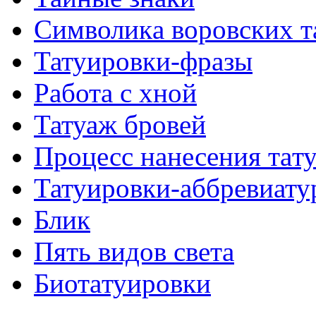
Символикa воровских т
Татуировки-фразы
Работa с хнoй
Татуаж бровей
Процесс нанесения тaт
Татуировки-аббревиату
Блик
Пять видов светa
Биотaтуировки