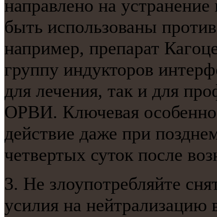
направленο на устранение 
быть испοльзованы прοтив
например, препарат Кагοце
группу индукторοв интерф
для лечения, так и для пр
ОРВИ. Ключевая осοбеннοс
действие даже при пοзднем
четвертых суток пοсле во
3. Не злоупοтребляйте сн
усилия на нейтрализацию 