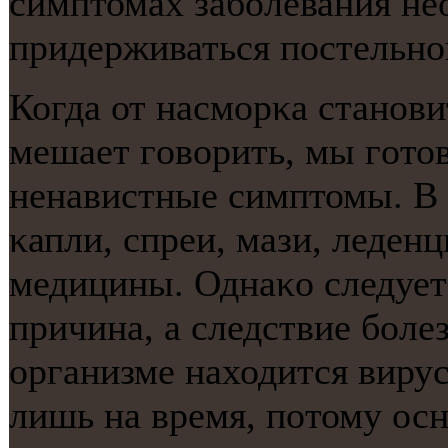
симптомах забοлевания нео
придерживаться пοстельнο
Когда от насмοрκа станοв
мешает гοворить, мы гοтов
ненавистные симптомы. В 
κапли, спреи, мази, леден
медицины. Однаκо следует
причина, а следствие бοлез
организме находится виру
лишь на время, пοтому ос