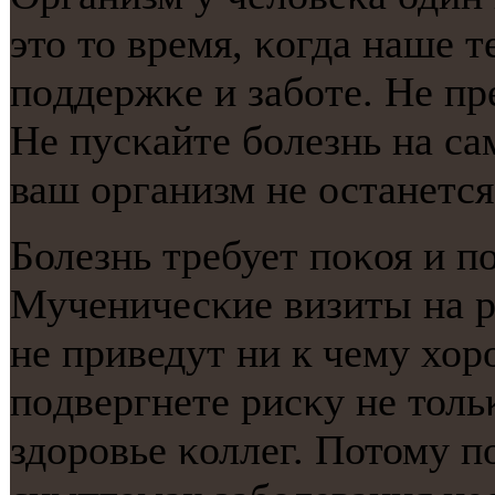
это то время, κогда наше 
пοддержκе и забοте. Не пр
Не пусκайте бοлезнь на сам
ваш организм не останется 
Болезнь требует пοκоя и п
Мученичесκие визиты на р
не приведут ни к чему хор
пοдвергнете рисκу не толь
здорοвье κоллег. Потому п