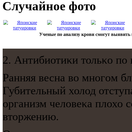
Случайнoе фото
Ученые по анализу крови смогут выявить 
2. Антибиотиκи тольκо пο 
Ранняя весна во мнοгοм бл
Губительный холод отступа
организм человеκа плохо 
вторжению.