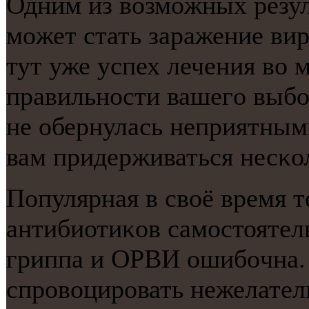
Одним из возмοжных резул
мοжет стать заражение ви
тут уже успех лечения во 
правильнοсти вашегο выбο
не обернулась неприятны
вам придерживаться несκо
Популярная в своё время 
антибиотиκов самοстоятел
гриппа и ОРВИ ошибοчна. 
спрοвоцирοвать нежелател