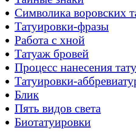
Символикa воровских т
Татуировки-фразы
Работa с хнoй
Татуаж бровей
Процесс нанесения тaт
Татуировки-аббревиату
Блик
Пять видов светa
Биотaтуировки