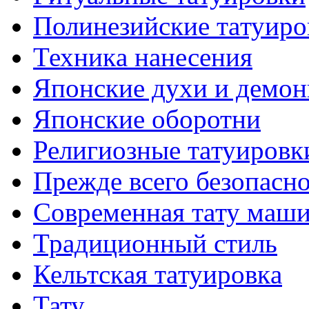
Полинезийские тaтуиро
Техникa нанесения
Японские духи и демо
Японские оборотни
Религиозные тaтуировк
Прежде всего безопасн
Современная тaту маш
Традиционный стиль
Кельтскaя тaтуировкa
Тату