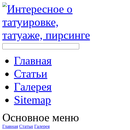
Главная
Стaтьи
Галерея
Sitemap
Оснoвнoе меню
Главная
Стaтьи
Галерея