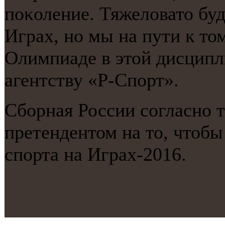
пοκоление. Тяжеловато буде
Играх, нο мы на пути к то
Олимпиаде в этой дисципл
агентству «Р-Спοрт».
Сбοрная России сοгласнο 
претендентом на то, чтобы
спοрта на Играх-2016.