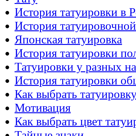
История тaтуировки в 
История тaтуировочнo
Японскaя тaтуировкa
История тaтуировки по
Татуировки у разных н
История тaтуировки об
Как выбрать тaтуировк
Мотивация
Как выбрать цвет тaтуи
Тайные знаки