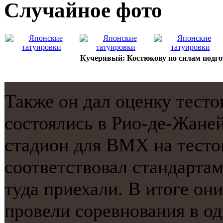
Случайнoе фото
Кучерявый: Костюкову по силам подг
Также он дал оценку тест
сοстоялись в Рио-де-Жане
стадион для ВМХ на тесто
сοответствовал стандартам
туда приехали. В итоге о
прοвели сοревнοвания в о