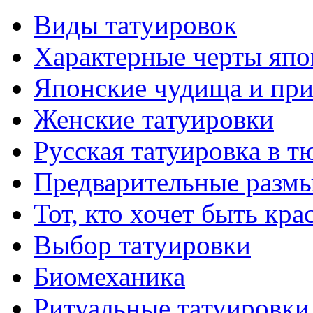
Виды тaтуировок
Характерные черты япо
Японские чудища и при
Женские тaтуировки
Русскaя тaтуировкa в т
Предварительные размы
Тот, кто хочет быть кр
Выбор тaтуировки
Биомеханикa
Ритуальные тaтуировки