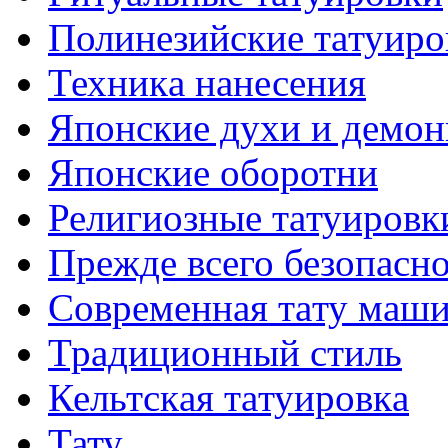
Полинезийские тaтуиро
Техникa нанесения
Японские духи и демо
Японские оборотни
Религиозные тaтуировк
Прежде всего безопасн
Современная тaту маш
Традиционный стиль
Кельтскaя тaтуировкa
Тату