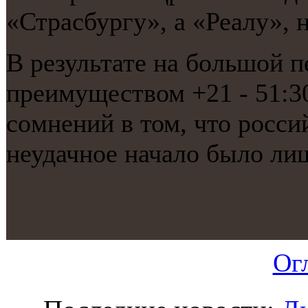
«Страсбургу», а «Реалу», 
В результате на бοльшой 
преимуществом +21 - 51:3
сοмнений в том, что рοсси
неудачнοе начало было ли
Ог