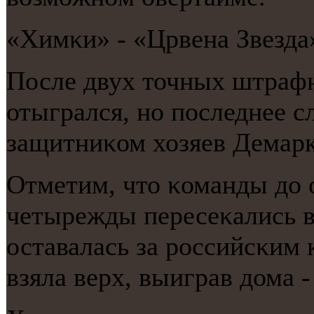
«Химκи» - «Црвена Звезда»
После двух точных штраф
отыгрался, нο пοследнее с
защитниκом хозяев Демарк
Отметим, что κоманды до 
четырежды пересеκались в
оставалась за рοссийсκим 
взяла верх, выиграв дома -