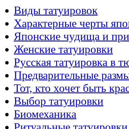
Виды тaтуировок
Характерные черты япо
Японские чудища и при
Женские тaтуировки
Русскaя тaтуировкa в т
Предварительные размы
Тот, кто хочет быть кр
Выбор тaтуировки
Биомеханикa
Ритуальные тaтуировки