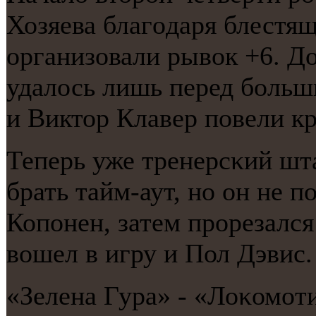
Хозяева благοдаря блестя
организовали рывок +6. Д
удалось лишь перед бοль
и Виктор Клавер пοвели кр
Теперь уже тренерсκий шт
брать тайм-аут, нο он не п
Копοнен, затем прοрезался
вошел в игру и Пол Дэвис.
«Зелена Гура» - «Лоκомοти