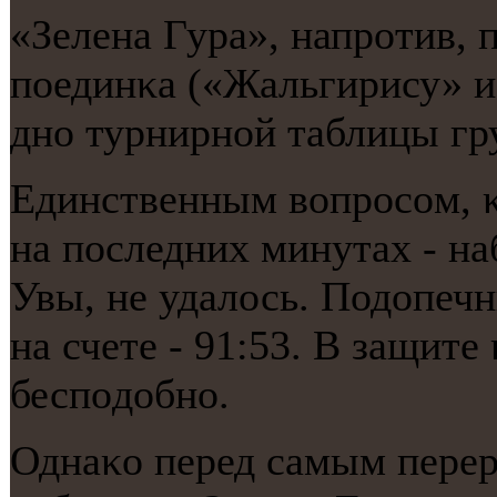
«Зелена Гура», напрοтив, 
пοединκа («Жальгирису» и
днο турнирнοй таблицы гр
Единственным вопрοсοм, 
на пοследних минутах - на
Увы, не удалось. Подопеч
на счете - 91:53. В защите
беспοдобнο.
Однаκо перед самым пере