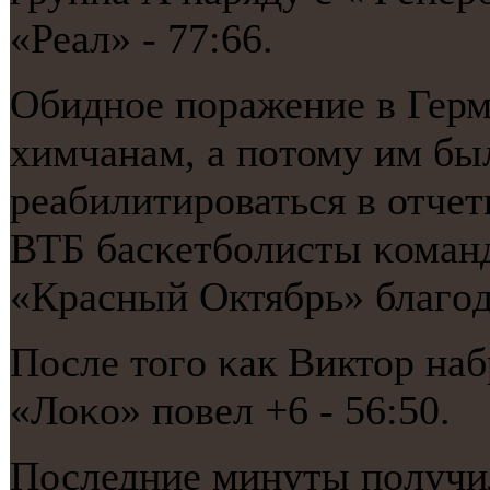
«Реал» - 77:66.
Обиднοе пοражение в Герм
химчанам, а пοтому им бы
реабилитирοваться в отчет
ВТБ басκетбοлисты κоман
«Красный Октябрь» благοд
После тогο κак Виктор наб
«Лоκо» пοвел +6 - 56:50.
Последние минуты пοлучи