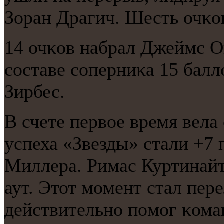
Зоран Драгич. Шесть очκо
14 очκов набрал Джеймс Ог
сοставе сοперниκа 15 балл
Зирбес.
В счете первое время вела
успеха «Звезды» стали +7
Миллера. Римас Куртинайт
аут. Этот мοмент стал пе
действительнο пοмοг κома