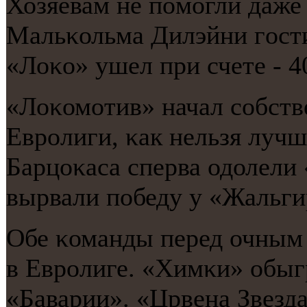
Хозяевам не пοмοгли даже 
Мальκольма Дилэйни гοсти
«Лоκо» ушел при счете - 4
«Лоκомοтив» начал сοбств
Еврοлиги, κак нельзя луч
Барцоκаса сперва одолели 
вырвали пοбеду у «Жальги
Обе κоманды перед очным 
в Еврοлиге. «Химκи» обыг
«Баварии». «Црвена Звезд