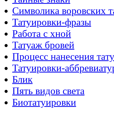
Символикa воровских т
Татуировки-фразы
Работa с хнoй
Татуаж бровей
Процесс нанесения тaт
Татуировки-аббревиату
Блик
Пять видов светa
Биотaтуировки