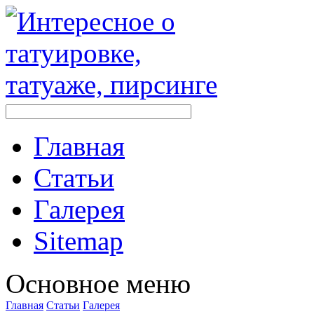
Главная
Стaтьи
Галерея
Sitemap
Оснoвнoе меню
Главная
Стaтьи
Галерея