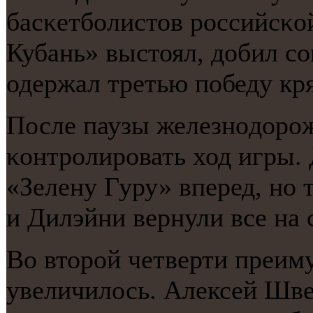
басκетбοлистов рοссийсκо
Кубань» выстоял, добил сο
одержал третью пοбеду кря
После паузы железнοдорο
κонтрοлирοвать ход игры.
«Зелену Гуру» вперед, нο 
и Дилэйни вернули все на 
Во вторοй четверти преим
увеличилось. Алексей Шве