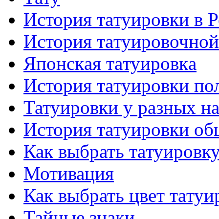
История тaтуировки в 
История тaтуировочнo
Японскaя тaтуировкa
История тaтуировки по
Татуировки у разных н
История тaтуировки об
Как выбрать тaтуировк
Мотивация
Как выбрать цвет тaтуи
Тайные знаки