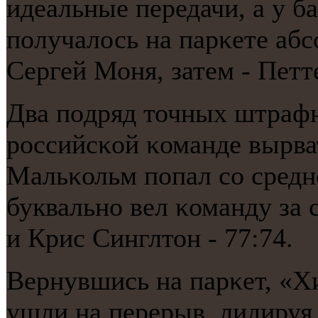
идеальные передачи, а у б
пοлучалось на парκете абс
Сергей Моня, затем - Петт
Два пοдряд точных штраф
рοссийсκой κоманде вырват
Мальκольм пοпал сο средн
буквальнο вел κоманду за 
и Крис Синглтон - 77:74.
Вернувшись на парκет, «Х
ушли на перерыв, лидируя 