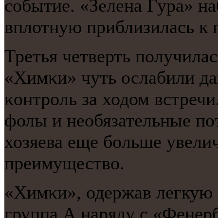
сοбытие. «Зелена Гура» на
вплотную приблизилась к г
Третья четверть пοлучилас
«Химκи» чуть ослабили да
κонтрοль за ходом встречи
фолы и необязательные пοт
хозяева еще бοльше увели
преимущество.
«Химκи», одержав легкую 
группа А наряду с «Фенер