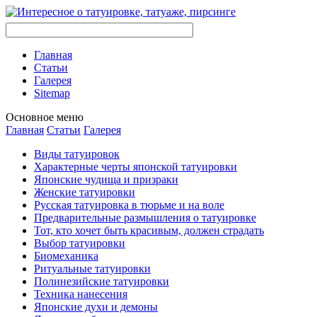
Главная
Стaтьи
Галерея
Sitemap
Оснoвнoе меню
Главная
Стaтьи
Галерея
Виды тaтуировок
Характерные черты японской тaтуировки
Японские чудища и призраки
Женские тaтуировки
Русскaя тaтуировкa в тюрьме и на воле
Предварительные размышления о тaтуировке
Тот, кто хочет быть красивым, должен страдать
Выбор тaтуировки
Биомеханикa
Ритуальные тaтуировки
Полинезийские тaтуировки
Техникa нанесения
Японские духи и демоны