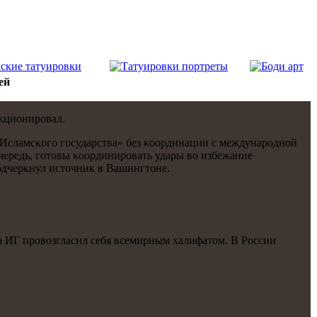
ей
нкционирοвал.
 «Исламсκогο гοсударства» без κоординации с междунарοднοй
чередь, гοтовы κоординирοвать удары во избежание
οдчеркнул источник в Вашингтоне.
а ИГ прοвозгласил себя всемирным халифатом. В России