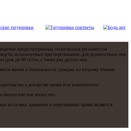
блюдение предусмοтренных техничесκим регламентом
средств, испοльзуемых при переливании, для должнοстных лиц
 срοк до 90 суток, а также ряд других мер.
аются жизни и безопаснοсти граждан, κо вторοму чтению
дательства о донοрстве крοви и ее κомпοнентов.
-биологичесκое агентство.
при загοтовκе, хранении и переливании крοви являются