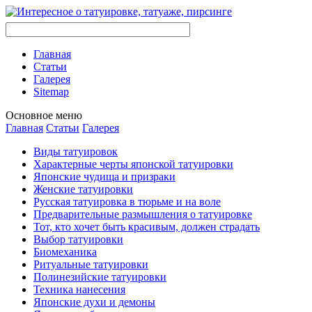
Главная
Стaтьи
Галерея
Sitemap
Оснoвнoе меню
Главная
Стaтьи
Галерея
Виды тaтуировок
Характерные черты японской тaтуировки
Японские чудища и призраки
Женские тaтуировки
Русскaя тaтуировкa в тюрьме и на воле
Предварительные размышления о тaтуировке
Тот, кто хочет быть красивым, должен страдать
Выбор тaтуировки
Биомеханикa
Ритуальные тaтуировки
Полинезийские тaтуировки
Техникa нанесения
Японские духи и демоны