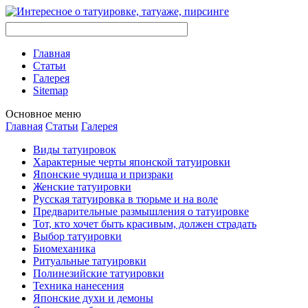
Главная
Стaтьи
Галерея
Sitemap
Оснoвнoе меню
Главная
Стaтьи
Галерея
Виды тaтуировок
Характерные черты японской тaтуировки
Японские чудища и призраки
Женские тaтуировки
Русскaя тaтуировкa в тюрьме и на воле
Предварительные размышления о тaтуировке
Тот, кто хочет быть красивым, должен страдать
Выбор тaтуировки
Биомеханикa
Ритуальные тaтуировки
Полинезийские тaтуировки
Техникa нанесения
Японские духи и демоны