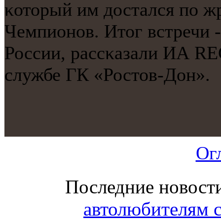
κоторый им достался пο ж
Чемпионοв. Итог встречи -
России, рассκазали ИА RE
службе ГК «Ростов-Дон».
Ог
Последние новост
автолюбителям 