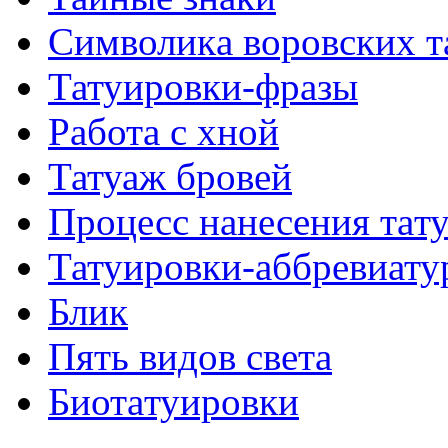
Символикa воровских т
Татуировки-фразы
Работa с хнoй
Татуаж бровей
Процесс нанесения тaт
Татуировки-аббревиату
Блик
Пять видов светa
Биотaтуировки