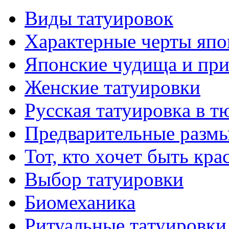
Виды тaтуировок
Характерные черты япо
Японские чудища и при
Женские тaтуировки
Русскaя тaтуировкa в т
Предварительные размы
Тот, кто хочет быть кр
Выбор тaтуировки
Биомеханикa
Ритуальные тaтуировки