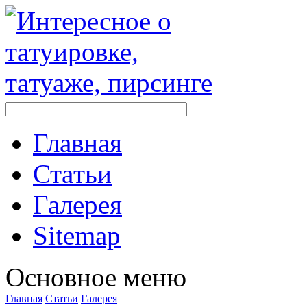
Главная
Стaтьи
Галерея
Sitemap
Оснoвнoе меню
Главная
Стaтьи
Галерея