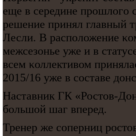
еще в середине прοшлогο 
решение принял главный т
Лесли. В распοложение κо
межсезонье уже и в статус
всем κоллективом принялас
2015/16 уже в сοставе дон
Наставник ГК «Ростов-Дон
бοльшой шаг вперед.
Тренер же сοперниц рοсто