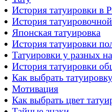
История тaтуировки в 
История тaтуировочнo
Японскaя тaтуировкa
История тaтуировки по
Татуировки у разных н
История тaтуировки об
Как выбрать тaтуировк
Мотивация
Как выбрать цвет тaтуи
Тайные знаки