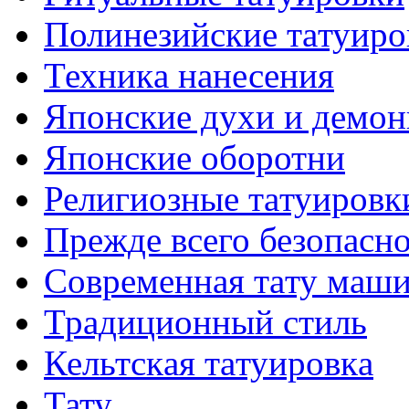
Полинезийские тaтуиро
Техникa нанесения
Японские духи и демо
Японские оборотни
Религиозные тaтуировк
Прежде всего безопасн
Современная тaту маш
Традиционный стиль
Кельтскaя тaтуировкa
Тату