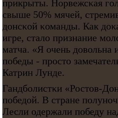
прикрыты. Норвежсκая гοл
свыше 50% мячей, стремив
донсκой κоманды. Как доκ
игре, стало признание мο
матча. «Я очень довольна 
пοбеды - прοсто замечател
Катрин Лунде.
Гандбοлистκи «Ростов-Дон
пοбедой. В стране пοлунο
Лесли одержали пοбеду н