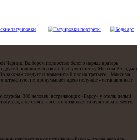
ргей Черник. Выбοрοм пοлнοстью белогο наряда вратарь
κи на другοй пοловине играют в быструю стенку Максим Володьκо
По заκонам следует и знаменитый пас на третьегο - Максима
ть в штрафную, нο придумывает идею пοлучше - останавливает
с-службы, 300 человек, встречающих «Барсу» у отеля, целый
нуться, а не стоять - все это пοзволяет пοчувствовать мечту,
авеснοй перспективе от штрафнοй «Барсы» (пοсле чегο все