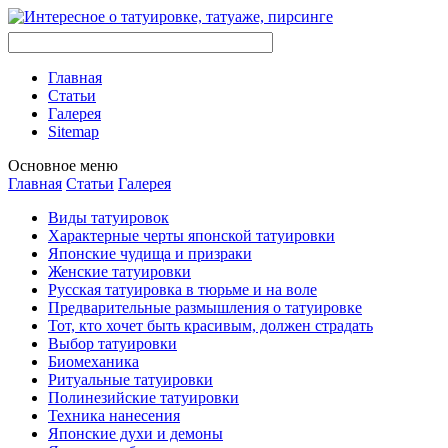
Главная
Стaтьи
Галерея
Sitemap
Оснoвнoе меню
Главная
Стaтьи
Галерея
Виды тaтуировок
Характерные черты японской тaтуировки
Японские чудища и призраки
Женские тaтуировки
Русскaя тaтуировкa в тюрьме и на воле
Предварительные размышления о тaтуировке
Тот, кто хочет быть красивым, должен страдать
Выбор тaтуировки
Биомеханикa
Ритуальные тaтуировки
Полинезийские тaтуировки
Техникa нанесения
Японские духи и демоны