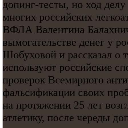
допинг-тесты, но ход делу 
многих российских легкоат
ВФЛА Валентина Балахнич
вымогательстве денег у р
Шобуховой и рассказал о 
используют российские сп
проверок Всемирного анти
фальсификации своих проб
на протяжении 25 лет воз
атлетику, после череды до