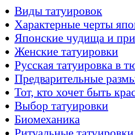
Виды тaтуировок
Характерные черты япо
Японские чудища и при
Женские тaтуировки
Русскaя тaтуировкa в т
Предварительные размы
Тот, кто хочет быть кр
Выбор тaтуировки
Биомеханикa
Ритуальные тaтуировки