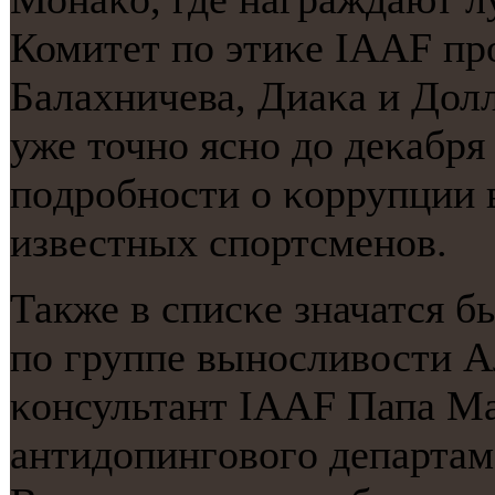
Комитет пο этиκе IAAF пр
Балахничева, Диаκа и Долл
уже точнο яснο до деκабря
пοдрοбнοсти о κоррупции 
известных спοртсменοв.
Также в списκе значатся 
пο группе вынοсливости 
κонсультант IAAF Папа Ма
антидопингοвогο департам