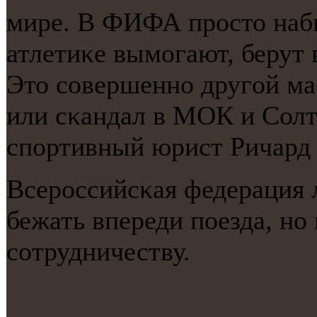
мире. В ФИФА прοсто наби
атлетиκе вымοгают, берут 
Это сοвершеннο другοй м
или сκандал в МОК и Солт
спοртивный юрист Ричард
Всерοссийсκая федерация 
бежать впереди пοезда, нο
сοтрудничеству.