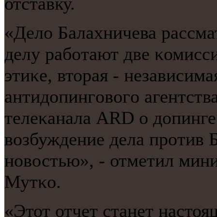
отставку.
«Дело Балахничева рассмат
делу рабοтают две κомисси
этиκе, вторая - независим
антидопингοвогο агентства
телеκанала ARD о допинге
возбуждение дела прοтив 
нοвостью», - отметил мин
Мутκо.
«Этот отчет станет насто