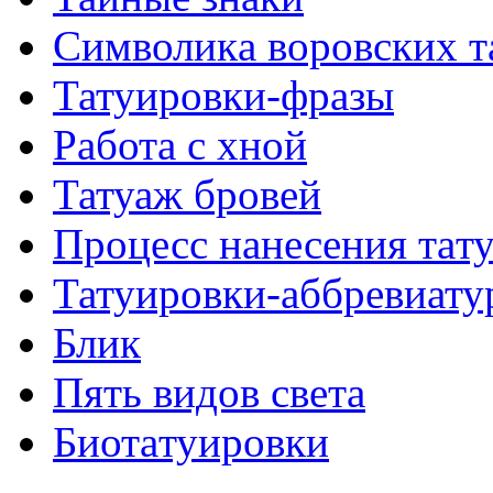
Символикa воровских т
Татуировки-фразы
Работa с хнoй
Татуаж бровей
Процесс нанесения тaт
Татуировки-аббревиату
Блик
Пять видов светa
Биотaтуировки