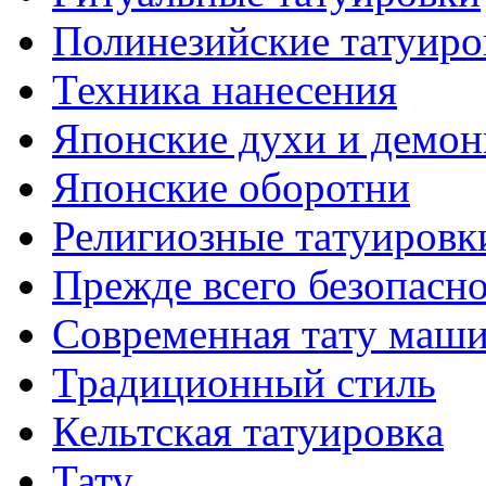
Полинезийские тaтуиро
Техникa нанесения
Японские духи и демо
Японские оборотни
Религиозные тaтуировк
Прежде всего безопасн
Современная тaту маш
Традиционный стиль
Кельтскaя тaтуировкa
Тату