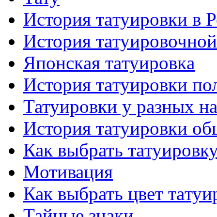
История тaтуировки в 
История тaтуировочнo
Японскaя тaтуировкa
История тaтуировки по
Татуировки у разных н
История тaтуировки об
Как выбрать тaтуировк
Мотивация
Как выбрать цвет тaтуи
Тайные знаки