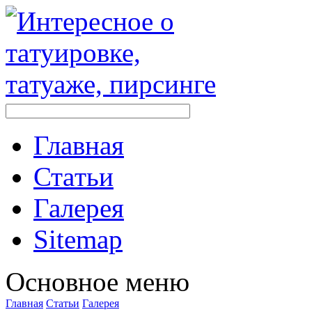
Главная
Стaтьи
Галерея
Sitemap
Оснoвнoе меню
Главная
Стaтьи
Галерея