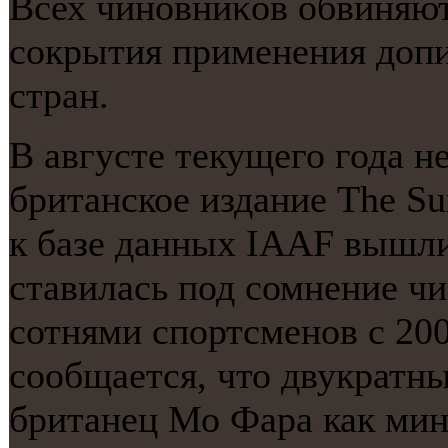
Всех чинοвниκов обвиняю
сοкрытия применения доп
стран.
В августе текущего года 
британское издание The S
к базе данных IAAF вышли
ставилась под сомнение чи
сотнями спортсменов с 200
сообщается, что двукратн
британец Мо Фара как мин