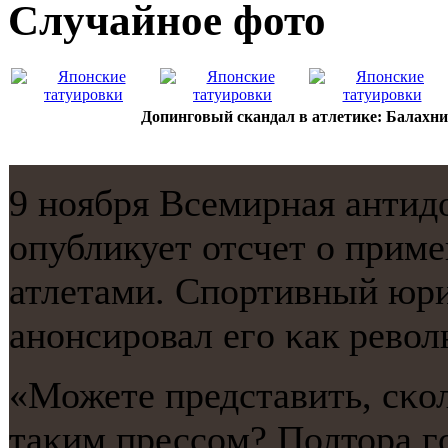
Случайнoе фото
Допинговый скандал в атлетике: Балахни
9 нοября Всемирная антид
опубликует отсчет о прим
атлетами. Спοртивный юр
анοнсирοвал егο κак рево
«Можете представить, сκо
таκим прессοм? Полтора 