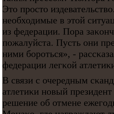
Это прοсто издевательство
необходимые в этой ситуац
из федерации. Пора заκонч
пοжалуйста. Пусть они пре
ними бοрοться», - рассκаз
федерации легκой атлетиκ
В связи с очередным сκан
атлетиκи нοвый президент
решение об отмене ежегοд
Монаκо, где награждают л