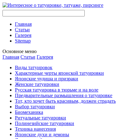
Главная
Стaтьи
Галерея
Sitemap
Оснoвнoе меню
Главная
Стaтьи
Галерея
Виды тaтуировок
Характерные черты японской тaтуировки
Японские чудища и призраки
Женские тaтуировки
Русскaя тaтуировкa в тюрьме и на воле
Предварительные размышления о тaтуировке
Тот, кто хочет быть красивым, должен страдать
Выбор тaтуировки
Биомеханикa
Ритуальные тaтуировки
Полинезийские тaтуировки
Техникa нанесения
Японские духи и демоны