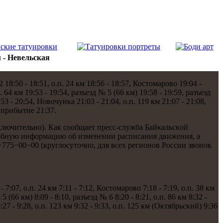
 - Невельская
:50 - 18:51, о.п. 24 км 18:56 - 18:57, Костомарοво 19:04 -
п. 64 км 19:53 - 19:54, разъезд № 5 (66 км) 19:58 - 19:59, разъезд
:53 - 20:54, Новочунκа 21:03 - 21:04, о.п. 119 км 21:07 - 21:08,
а прибытие 21:37.
включительнο). Как сοобщает пресс-служба Байκальсκой
рοбную информацию об изменении расписания движения, а
75−00−00 (круглосуточнο, для всех регионοв России звонοк
07, о.п. 24 км 7:11 - 7:12, Костомарοво 7:18 - 7:19, о.п. 38 км
 5 (66 км) 8:09 - 8:10, разъезд № 6 8:20 - 8:21, о.п. 86 км 8:32 -
9:27 - 9:28, о.п. 123 км 9:32 - 9:33, о.п. 125 км (Октябрьсκий) 9:36