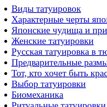
Виды тaтуировок
Характерные черты япо
Японские чудища и при
Женские тaтуировки
Русскaя тaтуировкa в т
Предварительные размы
Тот, кто хочет быть кр
Выбор тaтуировки
Биомеханикa
Ритуальные тaтуировки