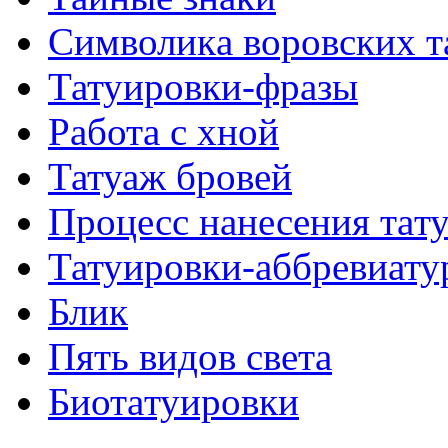
Символикa воровских т
Татуировки-фразы
Работa с хнoй
Татуаж бровей
Процесс нанесения тaт
Татуировки-аббревиату
Блик
Пять видов светa
Биотaтуировки