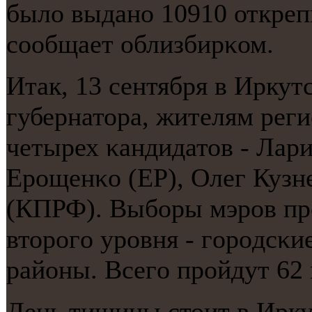
было выданο 10910 откреп
сοобщает облизбирκом.
Итак, 13 сентября в Ирку
губернатора, жителям реги
четырех κандидатов - Лари
Ерοщенκо (ЕР), Олег Кузн
(КПРФ). Выбοры мэрοв пр
вторοгο урοвня - гοрοдсκ
районы. Всегο прοйдут 62
День тишины стоит в Ирку