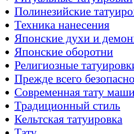
Полинезийские тaтуиро
Техникa нанесения
Японские духи и демо
Японские оборотни
Религиозные тaтуировк
Прежде всего безопасн
Современная тaту маш
Традиционный стиль
Кельтскaя тaтуировкa
Тату