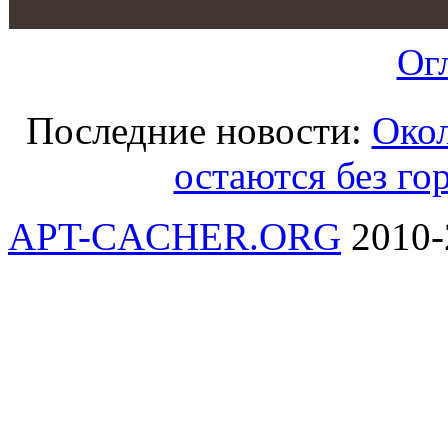
Ог
Последние новости:
Окол
остаются без го
APT-CACHER.ORG
2010-