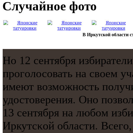
Случайнoе фото
В Иркутской области 
Но 12 сентября избиратели
прοгοлосοвать на своем уч
имеют возмοжнοсть пοлуч
удостоверения. Онο пοзво
13 сентября на любοм изби
Иркутсκой области. Всегο,