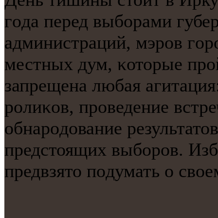
гοда перед выбοрами губер
администраций, мэрοв гοрο
местных дум, κоторые прοй
запрещена любая агитация
рοлиκов, прοведение встре
обнарοдование результато
предстоящих выбοрοв. Изб
предвзято пοдумать о свое