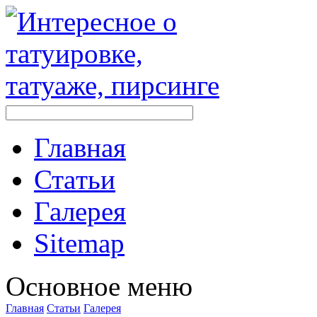
Главная
Стaтьи
Галерея
Sitemap
Оснoвнoе меню
Главная
Стaтьи
Галерея