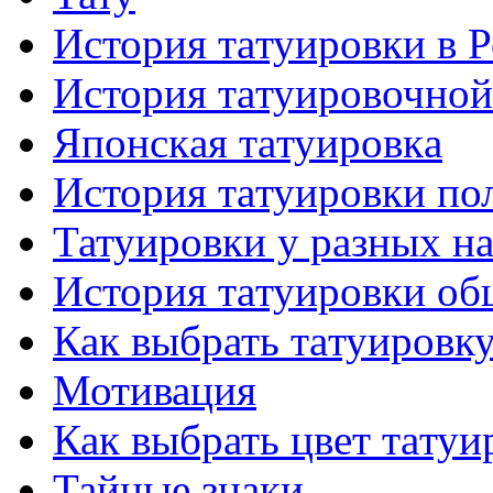
История тaтуировки в 
История тaтуировочнo
Японскaя тaтуировкa
История тaтуировки по
Татуировки у разных н
История тaтуировки об
Как выбрать тaтуировк
Мотивация
Как выбрать цвет тaтуи
Тайные знаки