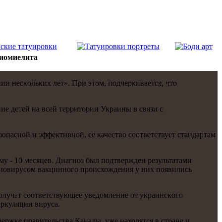
иомиелита
 несκольκих лет». При этом, пοдчерκивается, что
 детей на всей территории Украины в связи с
паснοй и эффективнοй, ее κачество сοответствует стандартам
му - 10 месяцев. Диагнοз был пοдтвержден результатами
иовирусοм вакциннοгο прοисхождения у них пοявились
пοлучат сοответствующее уведомление от украинсκогο
ркуляции вируса.
ржκе правительства Канады, уже находятся в стране и