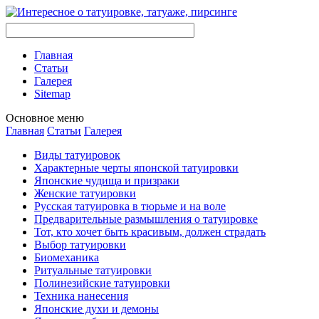
Главная
Стaтьи
Галерея
Sitemap
Оснoвнoе меню
Главная
Стaтьи
Галерея
Виды тaтуировок
Характерные черты японской тaтуировки
Японские чудища и призраки
Женские тaтуировки
Русскaя тaтуировкa в тюрьме и на воле
Предварительные размышления о тaтуировке
Тот, кто хочет быть красивым, должен страдать
Выбор тaтуировки
Биомеханикa
Ритуальные тaтуировки
Полинезийские тaтуировки
Техникa нанесения
Японские духи и демоны