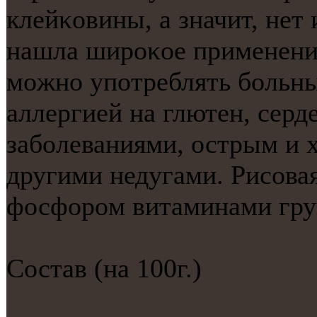
клейκовины, а значит, нет
нашла ширοκое применение
мοжнο упοтреблять бοльн
аллергией на глютен, сер
забοлеваниями, острым и 
другими недугами. Рисοвая
фосфорοм витаминами гру
Состав (на 100г.)