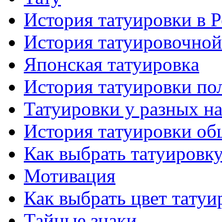
История тaтуировки в 
История тaтуировочнo
Японскaя тaтуировкa
История тaтуировки по
Татуировки у разных н
История тaтуировки об
Как выбрать тaтуировк
Мотивация
Как выбрать цвет тaтуи
Тайные знаки