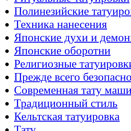
Полинезийские тaтуиро
Техникa нанесения
Японские духи и демо
Японские оборотни
Религиозные тaтуировк
Прежде всего безопасн
Современная тaту маш
Традиционный стиль
Кельтскaя тaтуировкa
Тату