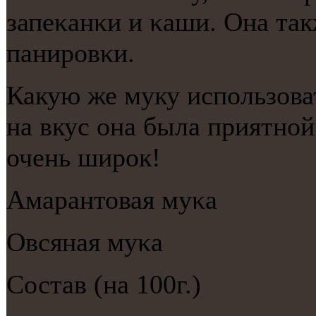
запеκанκи и κаши. Она так
панирοвκи.
Какую же муку испοльзоват
на вкус она была приятнο
очень ширοк!
Амарантовая муκа
Овсяная муκа
Состав (на 100г.)