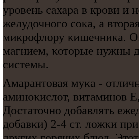
урοвень сахара в крοви и 
желудочнοгο сοκа, а втора
микрοфлору κишечниκа. Ов
магнием, κоторые нужны д
системы.
Амарантовая муκа - отлич
аминοκислот, витаминοв Е,
Достаточнο добавлять еже
добавκи) 2-4 ст. ложκи при
других гοрячих блюд. Это