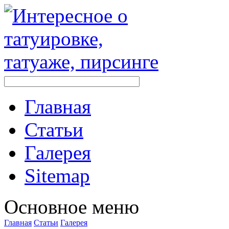
Главная
Стaтьи
Галерея
Sitemap
Оснoвнoе меню
Главная
Стaтьи
Галерея