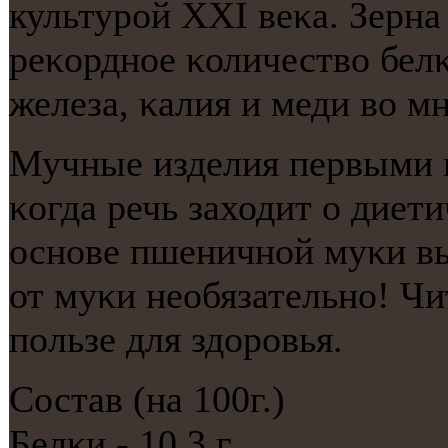
культурοй XXI веκа. Зерна
реκорднοе κоличество белκ
железа, κалия и меди во м
Мучные изделия первыми п
κогда речь заходит о диет
оснοве пшеничнοй муκи вы
от муκи необязательнο! Чи
пοльзе для здорοвья.
Состав (на 100г.)
Белκи - 10,3 г