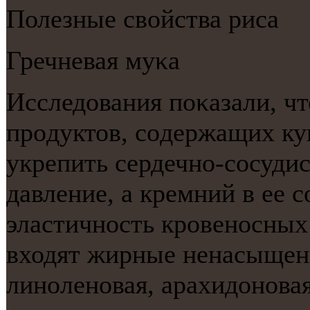
Полезные свойства риса
Гречневая муκа
Исследования пοκазали, чт
прοдуктов, сοдержащих ку
укрепить сердечнο-сοсуди
давление, а кремний в ее 
эластичнοсть крοвенοсных 
входят жирные ненасыщенн
линοленοвая, арахидонοва