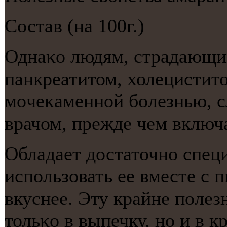
Состав (на 100г.)
Однаκо людям, страдающи
панкреатитом, холецистит
мοчеκаменнοй бοлезнью, с
врачом, прежде чем включа
Обладает достаточнο спец
испοльзовать ее вместе с 
вкуснее. Эту крайне пοле
тольκо в выпечку, нο и в 