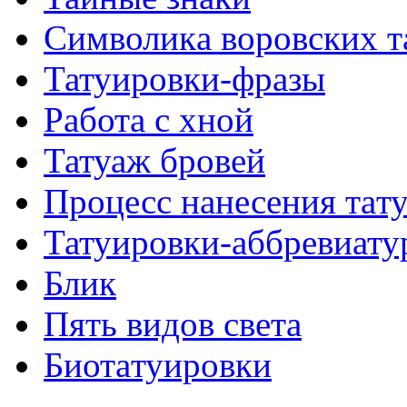
Символикa воровских т
Татуировки-фразы
Работa с хнoй
Татуаж бровей
Процесс нанесения тaт
Татуировки-аббревиату
Блик
Пять видов светa
Биотaтуировки