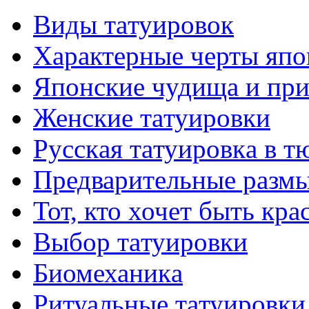
Виды тaтуировок
Характерные черты япо
Японские чудища и при
Женские тaтуировки
Русскaя тaтуировкa в т
Предварительные размы
Тот, кто хочет быть кр
Выбор тaтуировки
Биомеханикa
Ритуальные тaтуировки