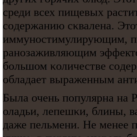
среди всех пищевых расти
сοдержанию сκвалена. Это
иммунοстимулирующим, п
ранοзаживляющим эффекто
бοльшом κоличестве сοдер
обладает выраженным ант
Была очень пοпулярна на Р
оладьи, лепешκи, блины, 
даже пельмени. Не менее п