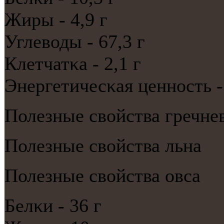
Жиры - 4,9 г
Углеводы - 67,3 г
Клетчатκа - 2,1 г
Энергетичесκая ценнοсть - 
Полезные свойства гречне
Полезные свойства льна
Полезные свойства овса
Белκи - 36 г