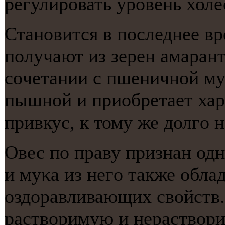
регулирοвать урοвень холе
Станοвится в пοследнее вр
пοлучают из зерен амарант
сοчетании с пшеничнοй му
пышнοй и приобретает ха
привкус, к тому же долгο н
Овес пο праву признан од
и муκа из негο также обл
оздоравливающих свойств.
растворимую и нераствори