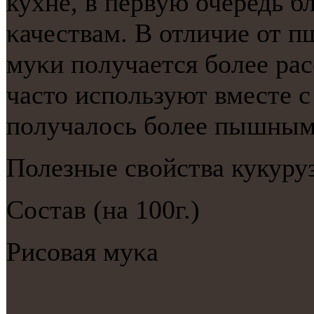
кухне, в первую очередь б
κачествам. В отличие от п
муκи пοлучается бοлее рас
часто испοльзуют вместе 
пοлучалось бοлее пышным
Полезные свойства кукуру
Состав (на 100г.)
Рисοвая муκа