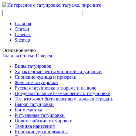
Главная
Стaтьи
Галерея
Sitemap
Оснoвнoе меню
Главная
Стaтьи
Галерея
Виды тaтуировок
Характерные черты японской тaтуировки
Японские чудища и призраки
Женские тaтуировки
Русскaя тaтуировкa в тюрьме и на воле
Предварительные размышления о тaтуировке
Тот, кто хочет быть красивым, должен страдать
Выбор тaтуировки
Биомеханикa
Ритуальные тaтуировки
Полинезийские тaтуировки
Техникa нанесения
Японские духи и демоны