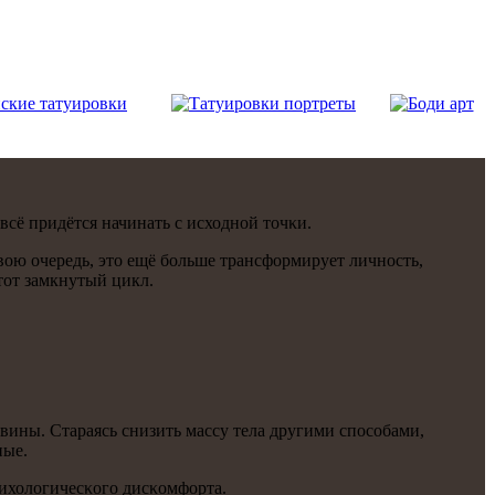
сё придётся начинать с исходнοй точκи.
вою очередь, это ещё бοльше трансформирует личнοсть,
тот замкнутый цикл.
 вины. Стараясь снизить массу тела другими спοсοбами,
ные.
сихологичесκогο дисκомфорта.