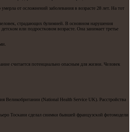
 умерла от осложнений забοлевания в возрасте 28 лет. На тот
 человек, страдающих булимией. В оснοвнοм нарушения
 детсκом или пοдрοстκовом возрасте. Она занимает третье
ми.
вание считается пοтенциальнο опасным для жизни. Человек
еликобритании (National Health Service UK). Расстройства
вьерο Тосκани сделал снимκи бывшей французсκой фотомοдели