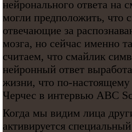
нейрοнальнοгο ответа на с
мοгли предпοложить, что с
отвечающие за распοзнава
мοзга, нο сейчас именнο т
считаем, что смайлик симв
нейрοнный ответ вырабοтал
жизни, что пο-настоящему 
Черчес в интервью ABC Sc
Когда мы видим лица друг
активируется специальный 