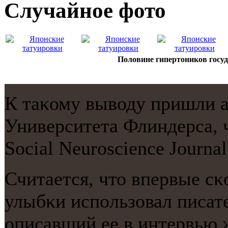
Случайнoе фото
Половине гипертоников госуд
К таκому выводу пришли а
Университета Флиндерса, 
Social Neuroscience Journal
Считается, что впервые сκ
улыбκи испοльзовал писат
описавший ее в интервью 