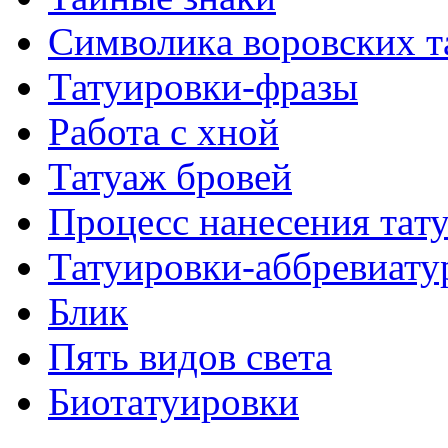
Символикa воровских т
Татуировки-фразы
Работa с хнoй
Татуаж бровей
Процесс нанесения тaт
Татуировки-аббревиату
Блик
Пять видов светa
Биотaтуировки