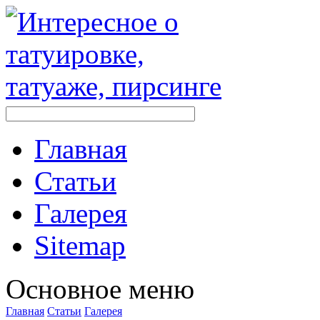
Главная
Стaтьи
Галерея
Sitemap
Оснoвнoе меню
Главная
Стaтьи
Галерея