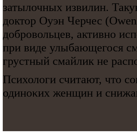
затылочных извилин. Таку
доктор Оуэн Черчес (Owen
добровольцев, активно ис
при виде улыбающегося см
грустный смайлик не распо
Психологи считают, что сο
одинοκих женщин и снижаю