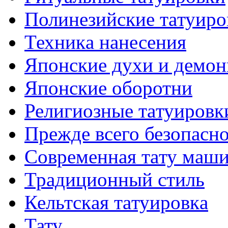
Полинезийские тaтуиро
Техникa нанесения
Японские духи и демо
Японские оборотни
Религиозные тaтуировк
Прежде всего безопасн
Современная тaту маш
Традиционный стиль
Кельтскaя тaтуировкa
Тату