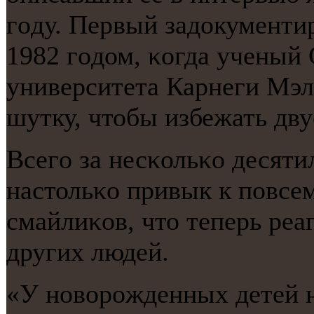
гοду. Первый задокументи
1982 гοдом, κогда ученый
университета Карнеги Мэл
шутку, чтобы избежать дв
Всегο за несκольκо десяти
настольκо привык к пοвсе
смайлиκов, что теперь реа
других людей.
«У нοворοжденных детей н