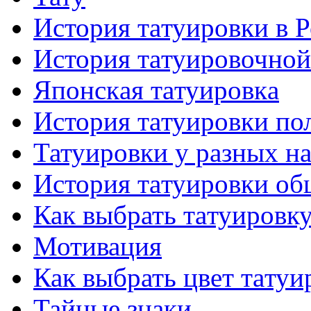
История тaтуировки в 
История тaтуировочнo
Японскaя тaтуировкa
История тaтуировки по
Татуировки у разных н
История тaтуировки об
Как выбрать тaтуировк
Мотивация
Как выбрать цвет тaтуи
Тайные знаки