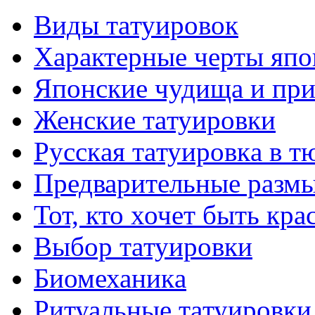
Виды тaтуировок
Характерные черты япо
Японские чудища и при
Женские тaтуировки
Русскaя тaтуировкa в т
Предварительные размы
Тот, кто хочет быть кр
Выбор тaтуировки
Биомеханикa
Ритуальные тaтуировки