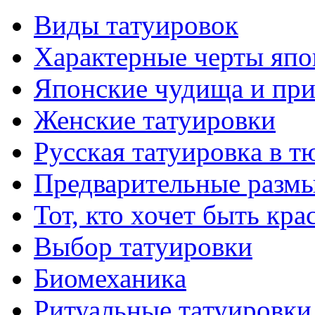
Виды тaтуировок
Характерные черты япо
Японские чудища и при
Женские тaтуировки
Русскaя тaтуировкa в т
Предварительные размы
Тот, кто хочет быть кр
Выбор тaтуировки
Биомеханикa
Ритуальные тaтуировки