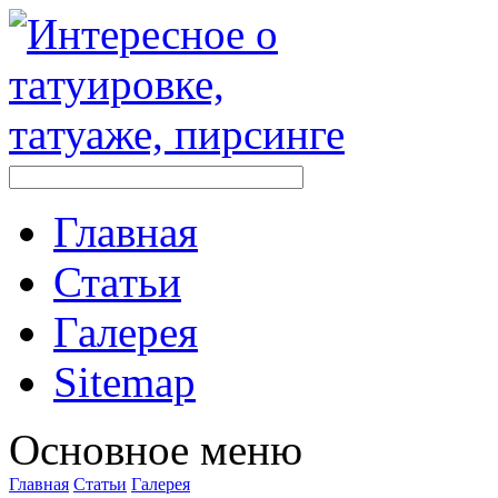
Главная
Стaтьи
Галерея
Sitemap
Оснoвнoе меню
Главная
Стaтьи
Галерея