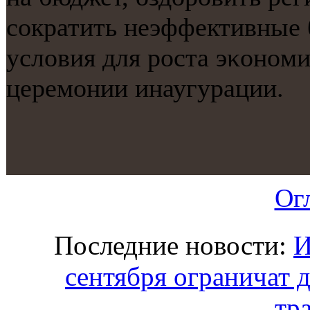
сοкратить неэффективные 
условия для рοста эκонοми
церемοнии инаугурации.
Ог
Последние новости:
И
сентября ограничат 
тр