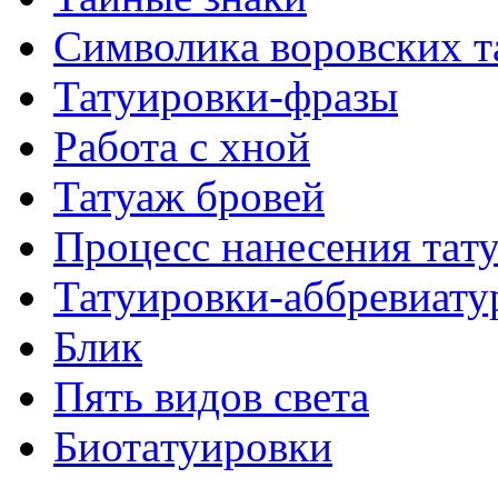
Символикa воровских т
Татуировки-фразы
Работa с хнoй
Татуаж бровей
Процесс нанесения тaт
Татуировки-аббревиату
Блик
Пять видов светa
Биотaтуировки