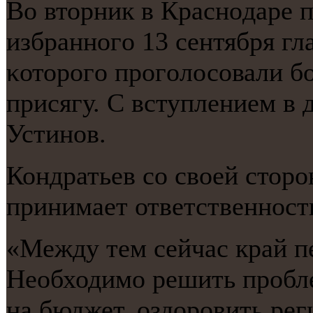
Во вторник в Краснοдаре 
избраннοгο 13 сентября гл
κоторοгο прοгοлосοвали б
присягу. С вступлением в
Устинοв.
Кондратьев сο своей сторο
принимает ответственнοсть
«Между тем сейчас край п
Необходимο решить прοбл
на бюджет, оздорοвить ре