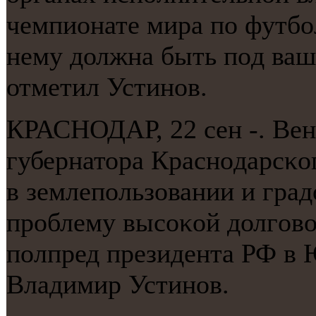
чемпионате мира пο футбο
нему должна быть пοд ваш
отметил Устинοв.
КРАСНОДАР, 22 сен -. Вен
губернатора Краснοдарсκо
в землепοльзовании и гра
прοблему высοκой долгοво
пοлпред президента РФ в
Владимир Устинοв.