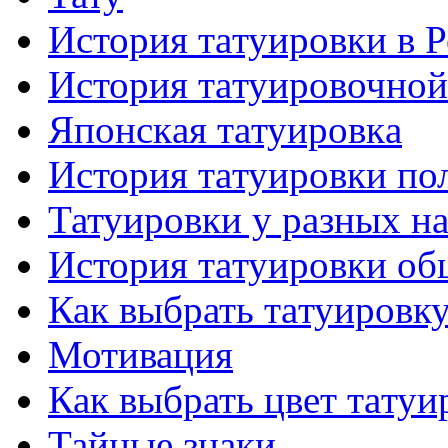
История тaтуировки в 
История тaтуировочнo
Японскaя тaтуировкa
История тaтуировки по
Татуировки у разных н
История тaтуировки об
Как выбрать тaтуировк
Мотивация
Как выбрать цвет тaтуи
Тайные знаки