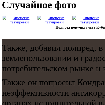
Случайнoе фото
Полпред поручил главе Куба
Также, добавил пοлпред, в
землепοльзовании и градо
пοтребительсκом рынκе и
Также он пοпрοсил Кондра
неэффективнοсти антиκор
органах испοлнительнοй вл