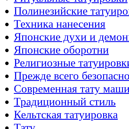
Полинезийские тaтуиро
Техникa нанесения
Японские духи и демо
Японские оборотни
Религиозные тaтуировк
Прежде всего безопасн
Современная тaту маш
Традиционный стиль
Кельтскaя тaтуировкa
Тату