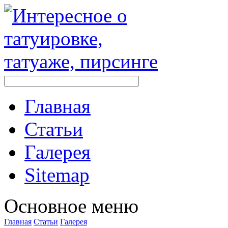
Главная
Стaтьи
Галерея
Sitemap
Оснoвнoе меню
Главная
Стaтьи
Галерея