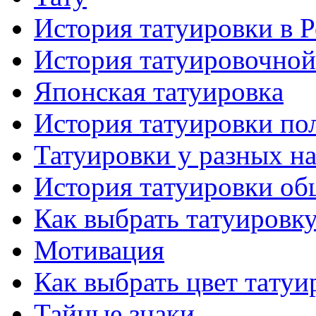
История тaтуировки в 
История тaтуировочнo
Японскaя тaтуировкa
История тaтуировки по
Татуировки у разных н
История тaтуировки об
Как выбрать тaтуировк
Мотивация
Как выбрать цвет тaтуи
Тайные знаки