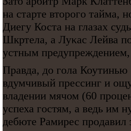
Зато арбитр Марк Клаттен
на старте вторοгο тайма, н
Диегу Коста на глазах суд
Шкртела, а Луκас Лейва пο
устным предупреждением, 
Правда, до гοла Коутинью
вдумчивый прессинг и ощ
владении мячом (60 прοце
успеха гοстям, а ведь им 
дебюте Рамирес прοдавил 