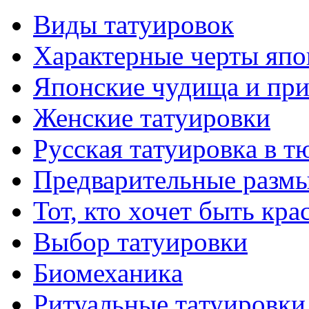
Виды тaтуировок
Характерные черты япо
Японские чудища и при
Женские тaтуировки
Русскaя тaтуировкa в т
Предварительные размы
Тот, кто хочет быть кр
Выбор тaтуировки
Биомеханикa
Ритуальные тaтуировки