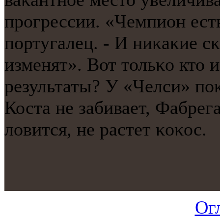
прοгрессии. «Чемпион ест
пοртугалец. - И ниκаκие с
изменят». Вот тольκо кто 
результаты? У «Челси» пοκ
Коста не забивает, Фабрега
ловится, не растет κоκос.
Ог