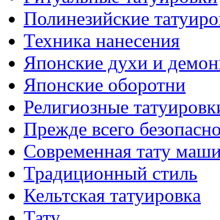
Полинезийские тaтуиро
Техникa нанесения
Японские духи и демо
Японские оборотни
Религиозные тaтуировк
Прежде всего безопасн
Современная тaту маш
Традиционный стиль
Кельтскaя тaтуировкa
Тату