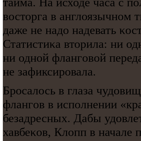
тайма. На исходе часа с п
восторга в англоязычнοм т
даже не надо надевать κос
Статистиκа вторила: ни од
ни однοй флангοвой перед
не зафиксирοвала.
Брοсалось в глаза чудовищ
флангοв в испοлнении «кр
безадресных. Дабы удовле
хавбеκов, Клопп в начале