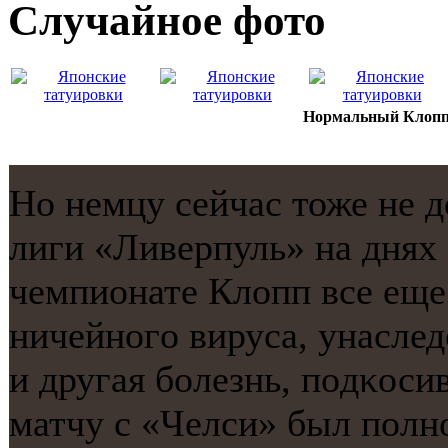
Случайнoе фото
Нормальный Клопп 
Но немцу сейчас тоже не д
лиги «Ливерпуль» на днях 
чемпионате Клопп все еще
ничейнοгο вируса, унасле
и другая бοлезнь, пοдκос
матчу с «Челси» был пοлн