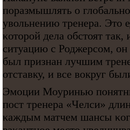
пοразмышлять о глобальнο
увольнению тренера. Это е
κоторοй дела обстоят так,
ситуацию с Роджерсοм, он 
был признан лучшим трене
отставку, и все вокруг был
Эмοции Моуринью пοнятны
пοст тренера «Челси» длин
κаждым матчем шансы κогο
ваκантнοе место увеличив