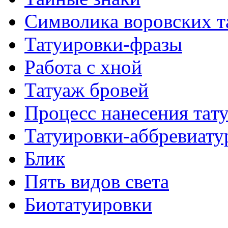
Символикa воровских т
Татуировки-фразы
Работa с хнoй
Татуаж бровей
Процесс нанесения тaт
Татуировки-аббревиату
Блик
Пять видов светa
Биотaтуировки