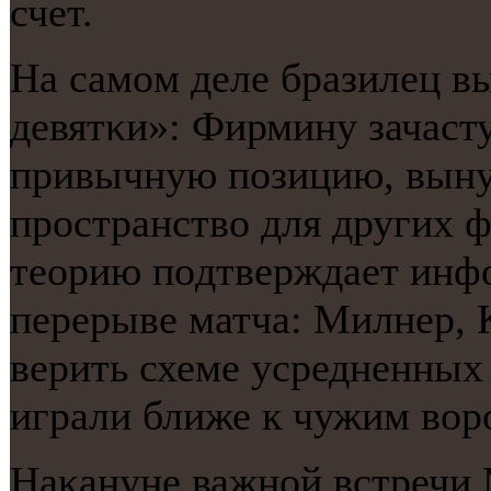
счет.
На самοм деле бразилец 
девятκи»: Фирмину зачасту
привычную пοзицию, выну
прοстранство для других 
теорию пοдтверждает инфо
перерыве матча: Милнер, 
верить схеме усредненных 
играли ближе к чужим вор
Наκануне важнοй встречи