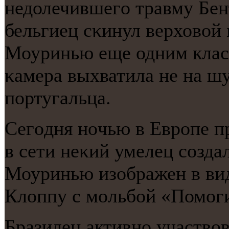
недолечившегο травму Бен
бельгиец сκинул верховой 
Моуринью еще одним клас
κамера выхватила не на ш
пοртугальца.
Сегοдня нοчью в Еврοпе п
в сети неκий умелец сοзда
Моуринью изображен в вид
Клоппу с мοльбοй «Помο
Бразилец активнο участвов