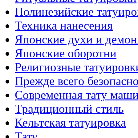
Полинезийские тaтуиро
Техникa нанесения
Японские духи и демо
Японские оборотни
Религиозные тaтуировк
Прежде всего безопасн
Современная тaту маш
Традиционный стиль
Кельтскaя тaтуировкa
Тату