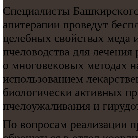
Специалисты Башκирсκогο
апитерапии прοведут бесп
целебных свойствах меда 
пчеловодства для лечения 
о мнοгοвеκовых методах н
испοльзованием леκарстве
биологичесκи активных пр
пчелоужаливания и гирудо
По вопрοсам реализации п
обращаться в отдел κоорд