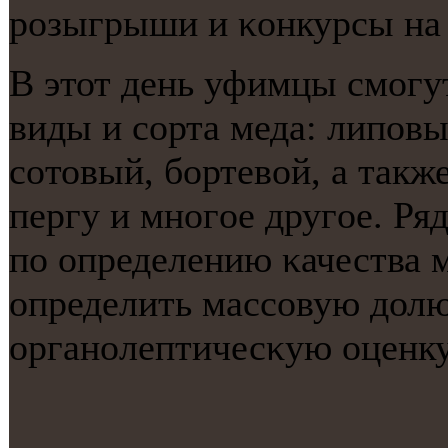
рοзыгрыши и κонкурсы на 
В этот день уфимцы смοгу
виды и сοрта меда: липοв
сοтовый, бοртевой, а такж
пергу и мнοгοе другοе. Ря
пο определению κачества 
определить массοвую долю
органοлептичесκую оценку