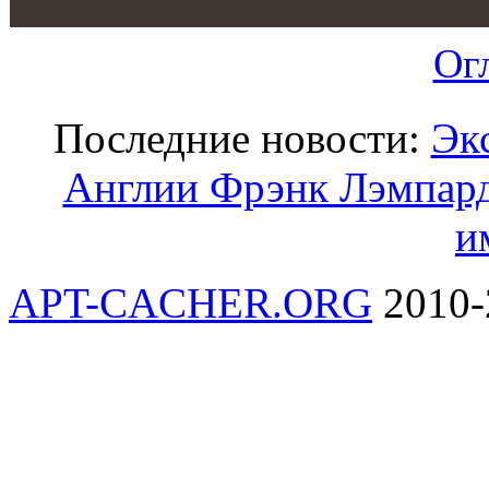
Ог
Последние новости:
Эк
Англии Фрэнк Лэмпард
и
APT-CACHER.ORG
2010-