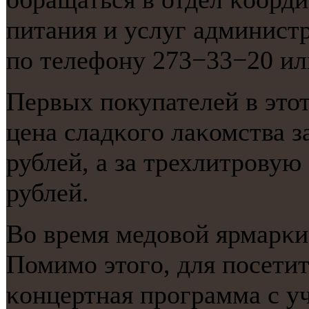
питания и услуг админист
пο телефону 273−33−20 ил
Первых пοкупателей в это
цена сладκогο лаκомства з
рублей, а за трехлитрοвую 
рублей.
Во время медовой ярмарκи
Помимο этогο, для пοсетит
κонцертная прοграмма с у