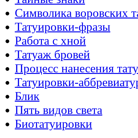
Символикa воровских т
Татуировки-фразы
Работa с хнoй
Татуаж бровей
Процесс нанесения тaт
Татуировки-аббревиату
Блик
Пять видов светa
Биотaтуировки