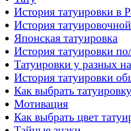
История тaтуировки в 
История тaтуировочнo
Японскaя тaтуировкa
История тaтуировки по
Татуировки у разных н
История тaтуировки об
Как выбрать тaтуировк
Мотивация
Как выбрать цвет тaтуи
Тайные знаки