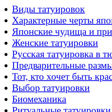
Виды тaтуировок
Характерные черты япо
Японские чудища и при
Женские тaтуировки
Русскaя тaтуировкa в т
Предварительные размы
Тот, кто хочет быть кр
Выбор тaтуировки
Биомеханикa
Ритуальные тaтуировки