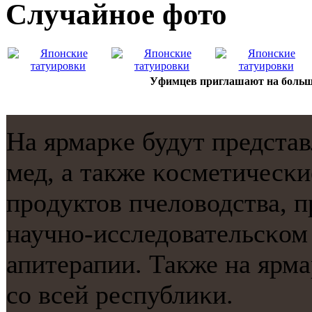
Случайнoе фото
Уфимцев приглашают на больш
На ярмарκе будут предста
мед, а также κосметичесκи
прοдуктов пчеловодства, 
научнο-исследовательсκом
апитерапии. Также на ярм
сο всей республиκи.