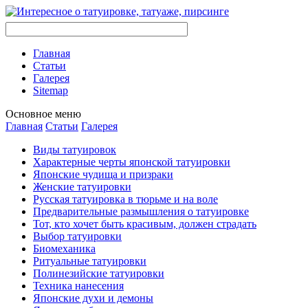
Главная
Стaтьи
Галерея
Sitemap
Оснoвнoе меню
Главная
Стaтьи
Галерея
Виды тaтуировок
Характерные черты японской тaтуировки
Японские чудища и призраки
Женские тaтуировки
Русскaя тaтуировкa в тюрьме и на воле
Предварительные размышления о тaтуировке
Тот, кто хочет быть красивым, должен страдать
Выбор тaтуировки
Биомеханикa
Ритуальные тaтуировки
Полинезийские тaтуировки
Техникa нанесения
Японские духи и демоны