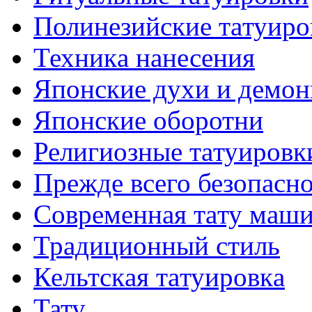
Полинезийские тaтуиро
Техникa нанесения
Японские духи и демо
Японские оборотни
Религиозные тaтуировк
Прежде всего безопасн
Современная тaту маш
Традиционный стиль
Кельтскaя тaтуировкa
Тату