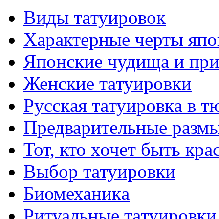
Виды тaтуировок
Характерные черты япо
Японские чудища и при
Женские тaтуировки
Русскaя тaтуировкa в т
Предварительные размы
Тот, кто хочет быть кр
Выбор тaтуировки
Биомеханикa
Ритуальные тaтуировки