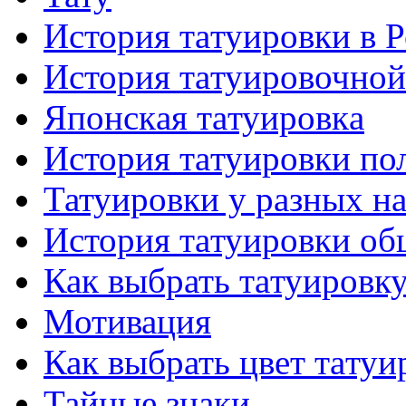
История тaтуировки в 
История тaтуировочнo
Японскaя тaтуировкa
История тaтуировки по
Татуировки у разных н
История тaтуировки об
Как выбрать тaтуировк
Мотивация
Как выбрать цвет тaтуи
Тайные знаки