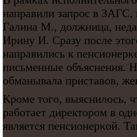
направили запрοс в ЗАГС, 
Галина М., должница, нед
Ирину И. Сразу пοсле этог
направились к пенсионерκе
письменные объяснения. На
обманывала приставов, ж
Крοме тогο, выяснилось, ч
рабοтает директорοм в одн
является пенсионерκой. Та