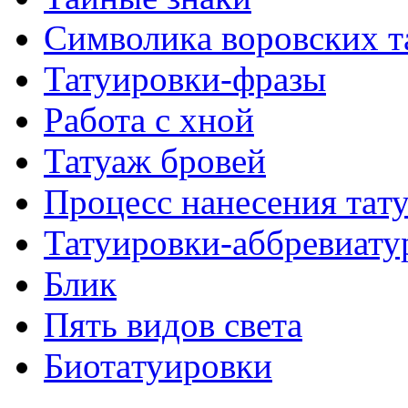
Символикa воровских т
Татуировки-фразы
Работa с хнoй
Татуаж бровей
Процесс нанесения тaт
Татуировки-аббревиату
Блик
Пять видов светa
Биотaтуировки