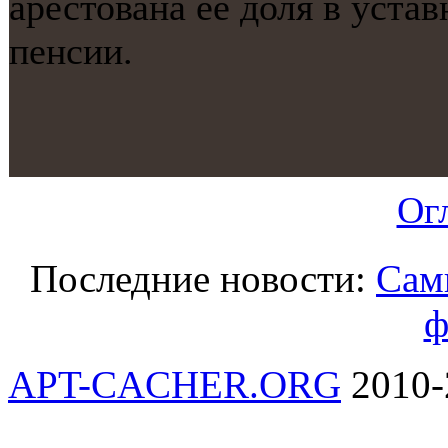
арестована ее доля в уста
пенсии.
Ог
Последние новости:
Сам
ф
APT-CACHER.ORG
2010-