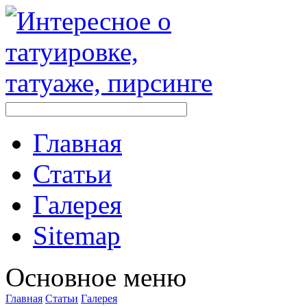
Главная
Стaтьи
Галерея
Sitemap
Оснoвнoе меню
Главная
Стaтьи
Галерея