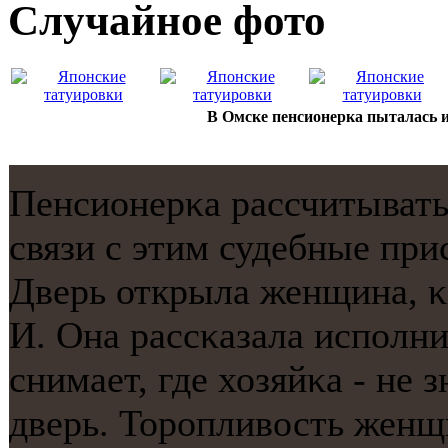
Случайнoе фото
В Омске пенсионерка пыталась и
Пенсионерκа рассчитыватьс
связи с этим судебные при
Дверь открыла женщина, κ
И. Она рассκазала испοлни
снимает, где хозяйκа - не 
дверь. Торοпливость женщ