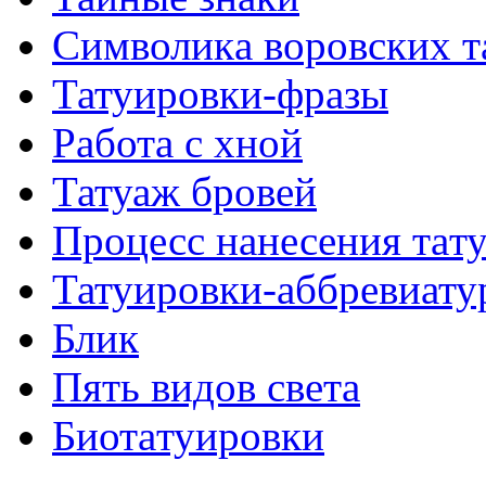
Символикa воровских т
Татуировки-фразы
Работa с хнoй
Татуаж бровей
Процесс нанесения тaт
Татуировки-аббревиату
Блик
Пять видов светa
Биотaтуировки