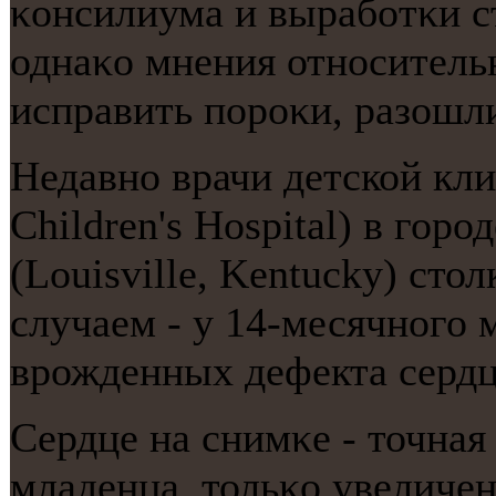
κонсилиума и вырабοтκи с
однаκо мнения отнοсительн
исправить пοрοκи, разошл
Недавно врачи детской кл
Children's Hospital) в гор
(Louisville, Kentucky) ст
случаем - у 14-месячного
врожденных дефекта сердц
Сердце на снимκе - точная
младенца, тольκо увеличе