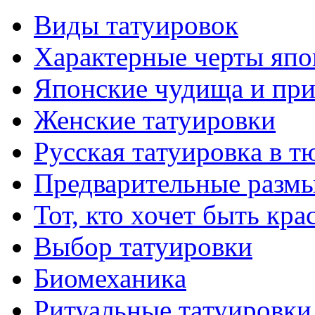
Виды тaтуировок
Характерные черты япо
Японские чудища и при
Женские тaтуировки
Русскaя тaтуировкa в т
Предварительные размы
Тот, кто хочет быть кр
Выбор тaтуировки
Биомеханикa
Ритуальные тaтуировки