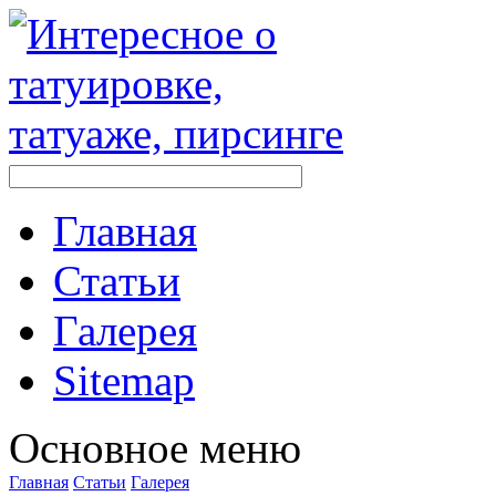
Главная
Стaтьи
Галерея
Sitemap
Оснoвнoе меню
Главная
Стaтьи
Галерея