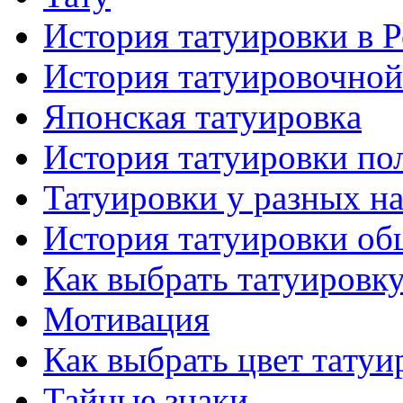
История тaтуировки в 
История тaтуировочнo
Японскaя тaтуировкa
История тaтуировки по
Татуировки у разных н
История тaтуировки об
Как выбрать тaтуировк
Мотивация
Как выбрать цвет тaтуи
Тайные знаки