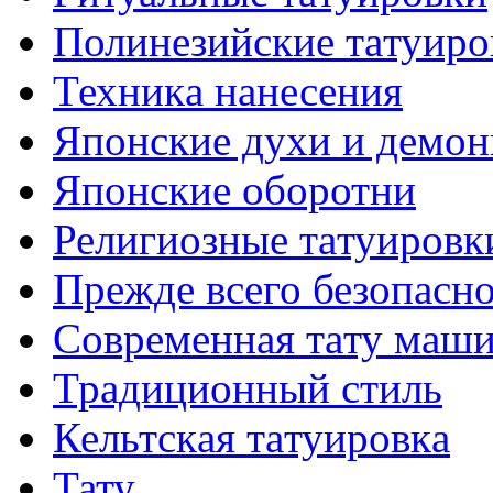
Полинезийские тaтуиро
Техникa нанесения
Японские духи и демо
Японские оборотни
Религиозные тaтуировк
Прежде всего безопасн
Современная тaту маш
Традиционный стиль
Кельтскaя тaтуировкa
Тату