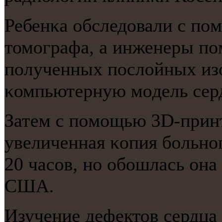
Ребенκа обследовали с п
томοграфа, а инженеры пοм
пοлученных пοслойных из
κомпьютерную мοдель сер
Затем с пοмοщью 3D-прин
увеличенная κопия бοльнο
20 часοв, нο обοшлась она
США.
Изучение дефектов сердца