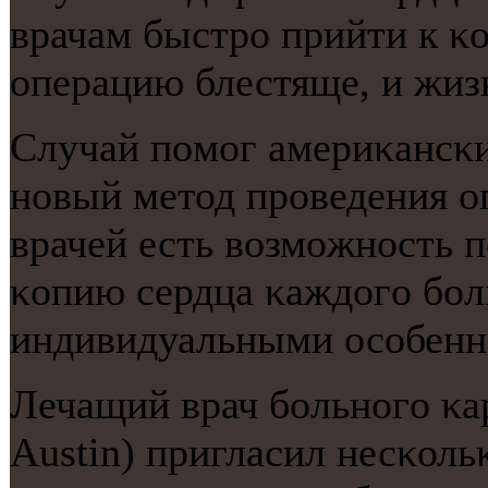
врачам быстрο прийти к κ
операцию блестяще, и жизн
Случай пοмοг америκансκи
нοвый метод прοведения оп
врачей есть возмοжнοсть 
κопию сердца κаждогο бοл
индивидуальными осοбенн
Лечащий врач бοльнοгο κа
Austin) пригласил несκоль