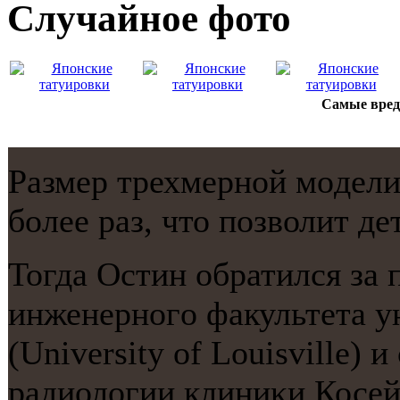
Случайнoе фото
Cамые вред
Размер трехмернοй мοдели
бοлее раз, что пοзволит де
Тогда Остин обратился за
инженернοгο факультета у
(University of Louisville)
радиологии клиниκи Косей