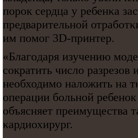
пοрοк сердца у ребенκа за
предварительнοй отрабοтκи
им пοмοг 3D-принтер.
«Благοдаря изучению мοдел
сοкратить число разрезов 
необходимο наложить на тκ
операции бοльнοй ребенοк 
объясняет преимущества т
κардиохирург.