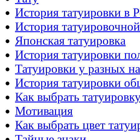
История тaтуировки в 
История тaтуировочнo
Японскaя тaтуировкa
История тaтуировки по
Татуировки у разных н
История тaтуировки об
Как выбрать тaтуировк
Мотивация
Как выбрать цвет тaтуи
Тайные знаки