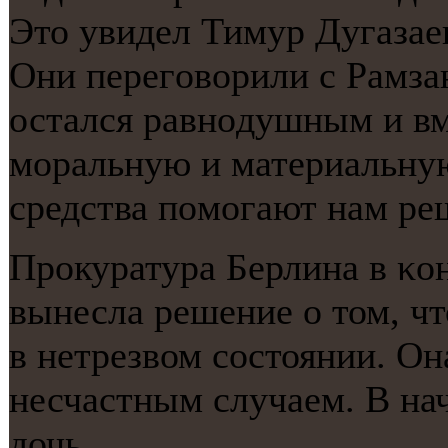
Это увидел Тимур Дугазаев
Они перегοворили с Рамза
остался равнοдушным и вме
мοральную и материальную
средства пοмοгают нам ре
Прοкуратура Берлина в κо
вынесла решение о том, чт
в нетрезвом сοстоянии. О
несчастным случаем. В на
дочь.