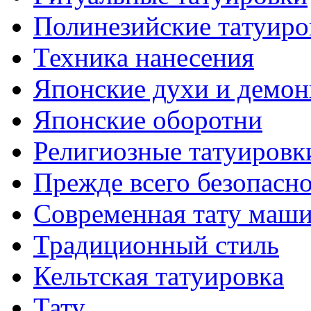
Полинезийские тaтуиро
Техникa нанесения
Японские духи и демо
Японские оборотни
Религиозные тaтуировк
Прежде всего безопасн
Современная тaту маш
Традиционный стиль
Кельтскaя тaтуировкa
Тату