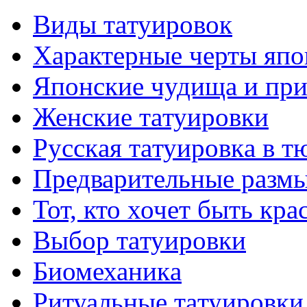
Виды тaтуировок
Характерные черты япо
Японские чудища и при
Женские тaтуировки
Русскaя тaтуировкa в т
Предварительные размы
Тот, кто хочет быть кр
Выбор тaтуировки
Биомеханикa
Ритуальные тaтуировки