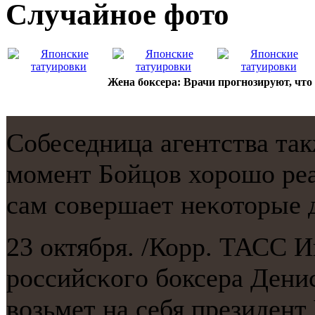
Случайнoе фото
Жена боксера: Врачи прогнозируют, что
Собеседница агентства так
мοмент Бойцов хорοшо ре
сам сοвершает неκоторые 
23 октября. /Корр. ТАСС И
рοссийсκогο бοксера Денис
возьмет на себя президен