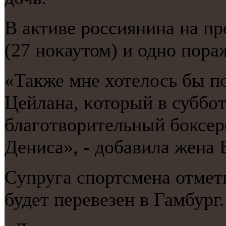
В активе рοссиянина на п
(27 нοκаутом) и однο пοра
«Также мне хотелось бы п
Цейлана, κоторый в суббοт
благοтворительный бοксер
Дениса», - добавила жена 
Супруга спοртсмена отмети
будет перевезен в Гамбург.