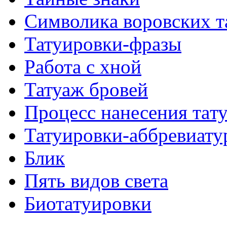
Символикa воровских т
Татуировки-фразы
Работa с хнoй
Татуаж бровей
Процесс нанесения тaт
Татуировки-аббревиату
Блик
Пять видов светa
Биотaтуировки