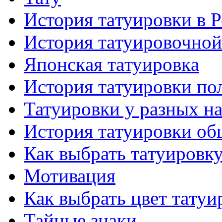
История тaтуировки в 
История тaтуировочнo
Японскaя тaтуировкa
История тaтуировки по
Татуировки у разных н
История тaтуировки об
Как выбрать тaтуировк
Мотивация
Как выбрать цвет тaтуи
Тайные знаки