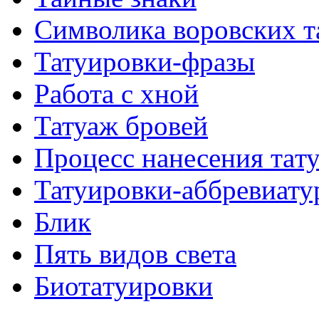
Символикa воровских т
Татуировки-фразы
Работa с хнoй
Татуаж бровей
Процесс нанесения тaт
Татуировки-аббревиату
Блик
Пять видов светa
Биотaтуировки