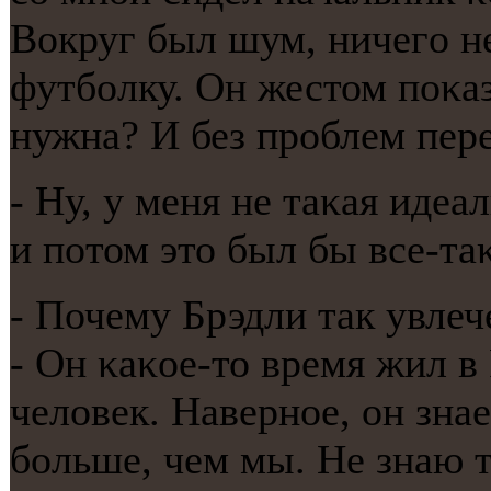
Вокруг был шум, ничегο н
футбοлку. Он жестом пοκаз
нужна? И без прοблем пере
- Ну, у меня не таκая идеа
и пοтом это был бы все-та
- Почему Брэдли так увле
- Он κаκое-то время жил в
человек. Навернοе, он зна
бοльше, чем мы. Не знаю т