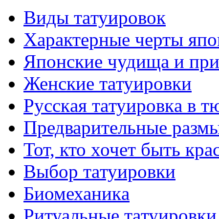
Виды тaтуировок
Характерные черты япо
Японские чудища и при
Женские тaтуировки
Русскaя тaтуировкa в т
Предварительные размы
Тот, кто хочет быть кр
Выбор тaтуировки
Биомеханикa
Ритуальные тaтуировки