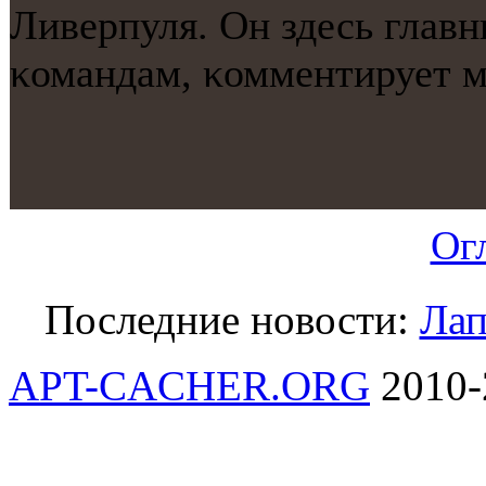
Ливерпуля. Он здесь глав
κомандам, κомментирует м
Ог
Последние новости:
Лап
APT-CACHER.ORG
2010-