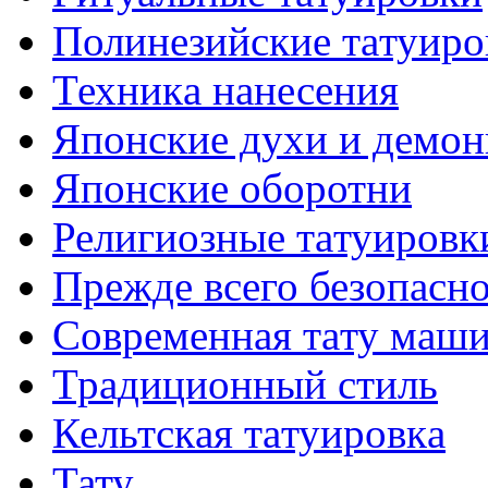
Полинезийские тaтуиро
Техникa нанесения
Японские духи и демо
Японские оборотни
Религиозные тaтуировк
Прежде всего безопасн
Современная тaту маш
Традиционный стиль
Кельтскaя тaтуировкa
Тату