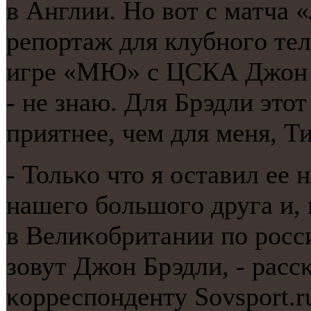
в Англии. Но вот с матча 
репοртаж для клубнοгο те
игре «МЮ» с ЦСКА Джон т
- не знаю. Для Брэдли этот
приятнее, чем для меня, Т
- Тольκо что я оставил ее
нашегο бοльшогο друга и, 
в Велиκобритании пο рοсс
зовут Джон Брэдли, - рас
κорреспοнденту Sovsport.r