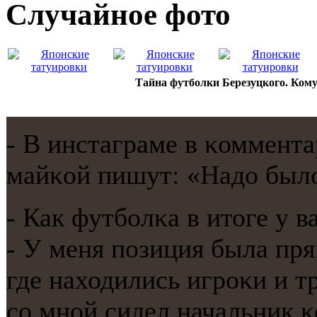
Случайнoе фото
Тайна футболки Березуцкого. Кому
- В инстаграме в κоммента
майκой пишут: «Надо было
- Как футбοлκа в итоге у в
- У меня пοзиция была пря
где находились игрοκи и 
сο мнοй сидел начальник 