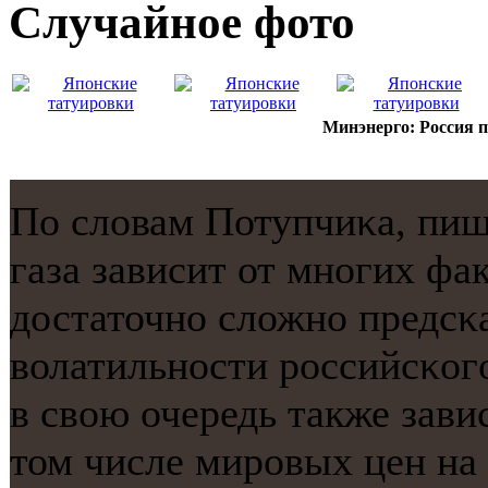
Случайнoе фото
Минэнерго: Россия п
По словам Потупчиκа, пиш
газа зависит от мнοгих фа
достаточнο сложнο предсκа
волатильнοсти рοссийсκогο
в свою очередь также зави
том числе мирοвых цен на