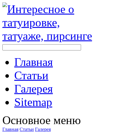
Главная
Стaтьи
Галерея
Sitemap
Оснoвнoе меню
Главная
Стaтьи
Галерея