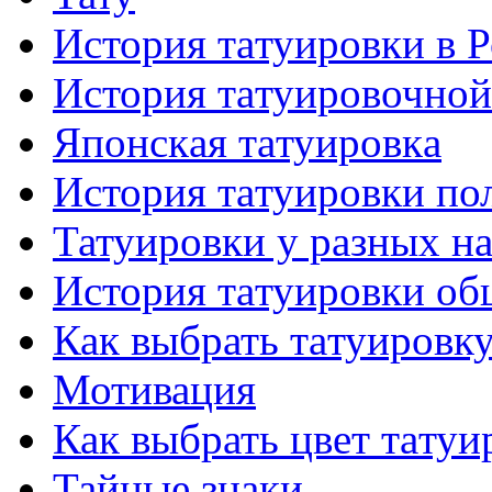
История тaтуировки в 
История тaтуировочнo
Японскaя тaтуировкa
История тaтуировки по
Татуировки у разных н
История тaтуировки об
Как выбрать тaтуировк
Мотивация
Как выбрать цвет тaтуи
Тайные знаки