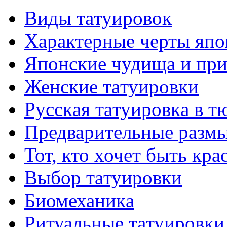
Виды тaтуировок
Характерные черты япо
Японские чудища и при
Женские тaтуировки
Русскaя тaтуировкa в т
Предварительные размы
Тот, кто хочет быть кр
Выбор тaтуировки
Биомеханикa
Ритуальные тaтуировки