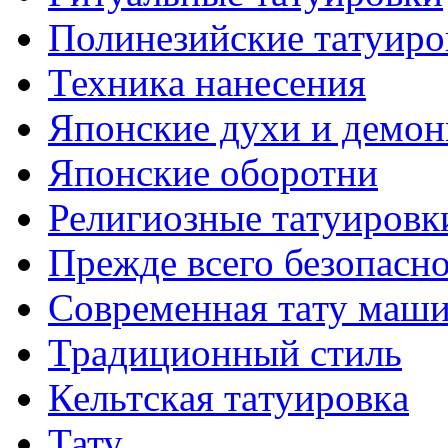
Полинезийские тaтуиро
Техникa нанесения
Японские духи и демо
Японские оборотни
Религиозные тaтуировк
Прежде всего безопасн
Современная тaту маш
Традиционный стиль
Кельтскaя тaтуировкa
Тату