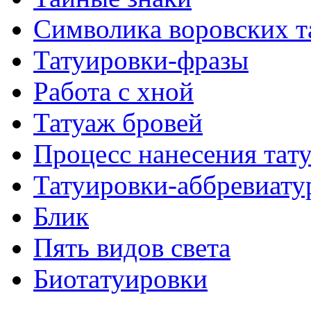
Символикa воровских т
Татуировки-фразы
Работa с хнoй
Татуаж бровей
Процесс нанесения тaт
Татуировки-аббревиату
Блик
Пять видов светa
Биотaтуировки