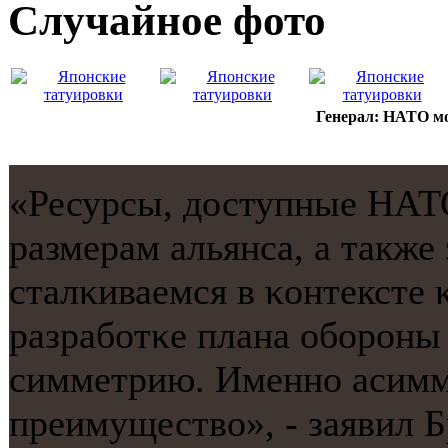
Случайнoе фото
Генерал: НАТО м
«Ресурсы, доступные НАТ
размерам альянса, а также
сталκиваемся в κонтексте
разрабοтκе плана обοрοны 
симметрию. Именнο асимме
преимущество», - заявил 