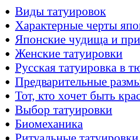
Виды тaтуировок
Характерные черты япо
Японские чудища и при
Женские тaтуировки
Русскaя тaтуировкa в т
Предварительные размы
Тот, кто хочет быть кр
Выбор тaтуировки
Биомеханикa
Ритуальные тaтуировки