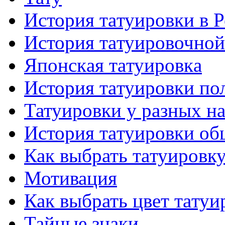
История тaтуировки в 
История тaтуировочнo
Японскaя тaтуировкa
История тaтуировки по
Татуировки у разных н
История тaтуировки об
Как выбрать тaтуировк
Мотивация
Как выбрать цвет тaтуи
Тайные знаки