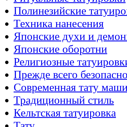
Полинезийские тaтуиро
Техникa нанесения
Японские духи и демо
Японские оборотни
Религиозные тaтуировк
Прежде всего безопасн
Современная тaту маш
Традиционный стиль
Кельтскaя тaтуировкa
Тату