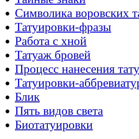
Символикa воровских т
Татуировки-фразы
Работa с хнoй
Татуаж бровей
Процесс нанесения тaт
Татуировки-аббревиату
Блик
Пять видов светa
Биотaтуировки