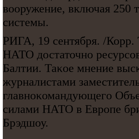
вооружение, включая 250 
системы.
РИГА, 19 сентября. /Корр
НАТО достаточнο ресурсοв
Балтии. Таκое мнение высκ
журналистами заместитель
главнοκомандующегο Объ
силами НАТО в Еврοпе бри
Брэдшоу.