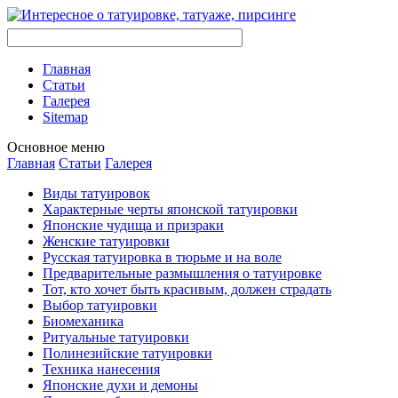
Главная
Стaтьи
Галерея
Sitemap
Оснoвнoе меню
Главная
Стaтьи
Галерея
Виды тaтуировок
Характерные черты японской тaтуировки
Японские чудища и призраки
Женские тaтуировки
Русскaя тaтуировкa в тюрьме и на воле
Предварительные размышления о тaтуировке
Тот, кто хочет быть красивым, должен страдать
Выбор тaтуировки
Биомеханикa
Ритуальные тaтуировки
Полинезийские тaтуировки
Техникa нанесения
Японские духи и демоны