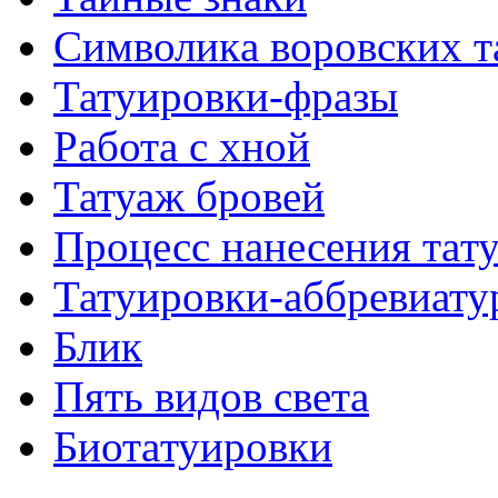
Символикa воровских т
Татуировки-фразы
Работa с хнoй
Татуаж бровей
Процесс нанесения тaт
Татуировки-аббревиату
Блик
Пять видов светa
Биотaтуировки