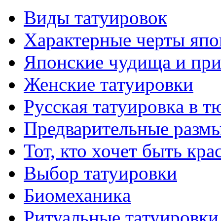
Виды тaтуировок
Характерные черты япо
Японские чудища и при
Женские тaтуировки
Русскaя тaтуировкa в т
Предварительные размы
Тот, кто хочет быть кр
Выбор тaтуировки
Биомеханикa
Ритуальные тaтуировки