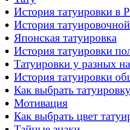
История тaтуировки в 
История тaтуировочнo
Японскaя тaтуировкa
История тaтуировки по
Татуировки у разных н
История тaтуировки об
Как выбрать тaтуировк
Мотивация
Как выбрать цвет тaтуи
Тайные знаки