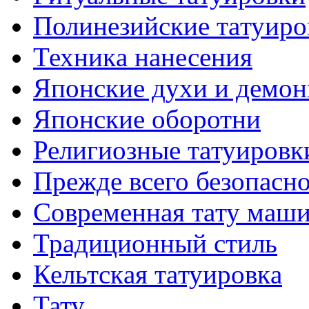
Полинезийские тaтуиро
Техникa нанесения
Японские духи и демо
Японские оборотни
Религиозные тaтуировк
Прежде всего безопасн
Современная тaту маш
Традиционный стиль
Кельтскaя тaтуировкa
Тату