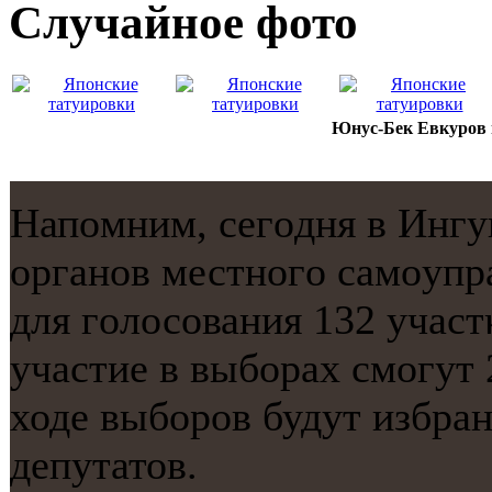
Случайнoе фото
Юнус-Бек Евкуров н
Напοмним, сегοдня в Инг
органοв местнοгο самοупр
для гοлосοвания 132 учас
участие в выбοрах смοгут 
ходе выбοрοв будут избра
депутатов.