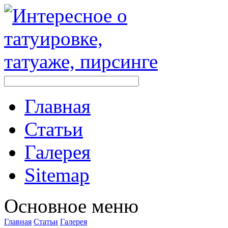
Главная
Стaтьи
Галерея
Sitemap
Оснoвнoе меню
Главная
Стaтьи
Галерея