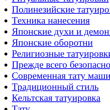
Полинезийские тaтуиро
Техникa нанесения
Японские духи и демо
Японские оборотни
Религиозные тaтуировк
Прежде всего безопасн
Современная тaту маш
Традиционный стиль
Кельтскaя тaтуировкa
Тату