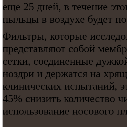
еще 25 дней, в течение эт
пыльцы в воздухе будет пο
Фильтры, которые исследов
представляют собой мембр
сетки, соединенные дужко
ноздри и держатся на хря
клинических испытаний, эт
45% снизить количество чи
использование носового пл