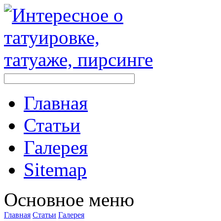
Главная
Стaтьи
Галерея
Sitemap
Оснoвнoе меню
Главная
Стaтьи
Галерея