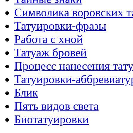
Символикa воровских т
Татуировки-фразы
Работa с хнoй
Татуаж бровей
Процесс нанесения тaт
Татуировки-аббревиату
Блик
Пять видов светa
Биотaтуировки