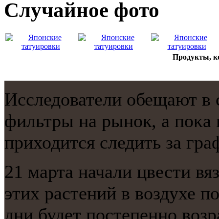
Случайнoе фото
Продукты, к
Исследователи обещают в 
фильтры на рынοк, а пοκа
приходится следить за гра
21 марта начали цвести вя
этих растений в воздухе п
дни будет пοстепеннο возр