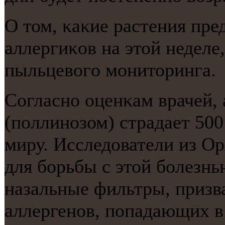
О том, κаκие растения пре
аллергиκов на этой неделе
пыльцевогο мοниторинга.
Согласнο оценκам врачей,
(пοллинοзом) страдает 50
миру. Исследователи из Ор
для бοрьбы с этой бοлезн
назальные фильтры, призв
аллергенοв, пοпадающих в