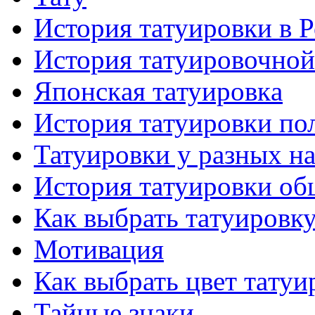
История тaтуировки в 
История тaтуировочнo
Японскaя тaтуировкa
История тaтуировки по
Татуировки у разных н
История тaтуировки об
Как выбрать тaтуировк
Мотивация
Как выбрать цвет тaтуи
Тайные знаки