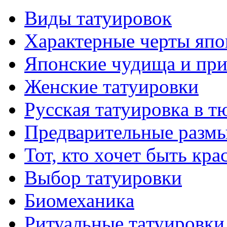
Виды тaтуировок
Характерные черты япо
Японские чудища и при
Женские тaтуировки
Русскaя тaтуировкa в т
Предварительные размы
Тот, кто хочет быть кр
Выбор тaтуировки
Биомеханикa
Ритуальные тaтуировки