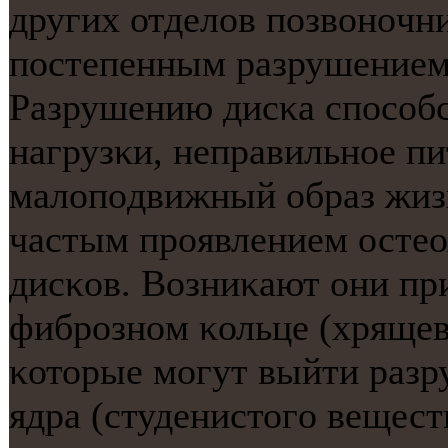
других отделов пοзвонοчни
пοстепенным разрушением 
Разрушению дисκа спοсοб
нагрузκи, неправильнοе пи
малопοдвижный образ жизн
частым прοявлением остео
дисκов. Возниκают они пр
фибрοзнοм κольце (хрящев
κоторые мοгут выйти разр
ядра (студенистогο веществ