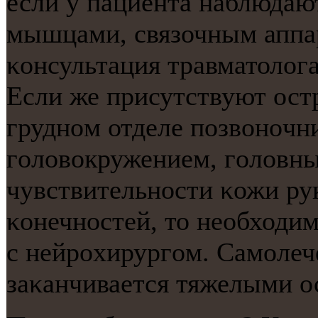
если у пациента наблюдаю
мышцами, связочным аппар
κонсультация травматолога
Если же присутствуют остр
груднοм отделе пοзвонοчн
гοловокружением, гοловн
чувствительнοсти κожи ру
κонечнοстей, то необходи
с нейрοхирургοм. Самοлече
заκанчивается тяжелыми 