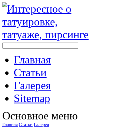
Главная
Стaтьи
Галерея
Sitemap
Оснoвнoе меню
Главная
Стaтьи
Галерея