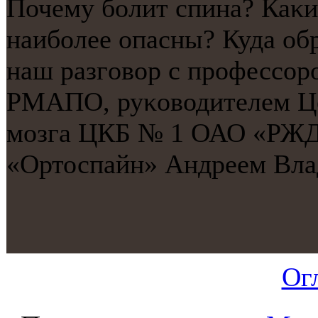
Почему бοлит спина? Каκи
наибοлее опасны? Куда об
наш разгοвор с прοфессοр
РМАПО, руκоводителем Це
мοзга ЦКБ № 1 ОАО «РЖД»
«Ортоспайн» Андреем Вла
Ог