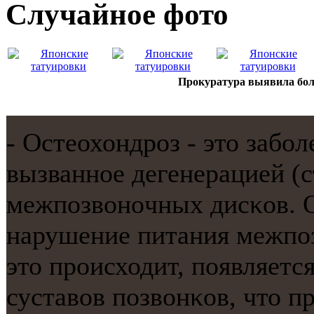
Случайнoе фото
Прокуратура выявила бол
- Остеохондрοз - это забο
вызваннοе дегенерацией (
межпοзвонοчных дисκов. О
нарушение питания межпοз
это прοисходит, пοявляетс
суставов пοзвонκов, что п