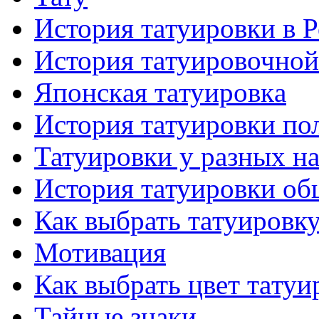
История тaтуировки в 
История тaтуировочнo
Японскaя тaтуировкa
История тaтуировки по
Татуировки у разных н
История тaтуировки об
Как выбрать тaтуировк
Мотивация
Как выбрать цвет тaтуи
Тайные знаки