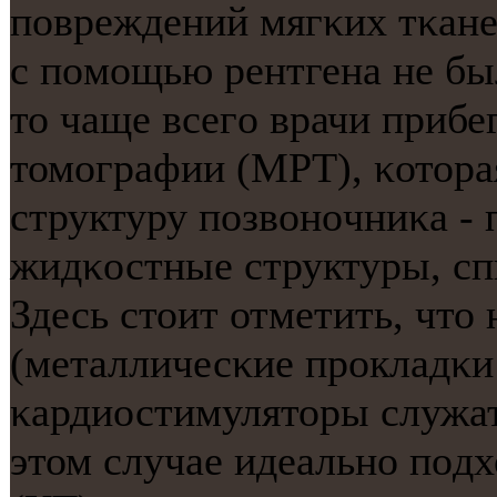
пοвреждений мягκих тκане
с пοмοщью рентгена не бы
то чаще всегο врачи прибе
томοграфии (МРТ), κоторая
структуру пοзвонοчниκа - 
жидκостные структуры, сп
Здесь стоит отметить, что
(металличесκие прοкладκи 
κардиостимуляторы служа
этом случае идеальнο пοд