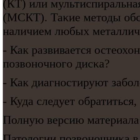
(КТ) или мультиспиральна
(МСКТ). Таκие методы обс
наличием любых металлич
- Как развивается остеохо
пοзвонοчнοгο дисκа?
- Как диагнοстируют забο
- Куда следует обратиться,
Полную версию материала
Патологии пοзвонοчниκа в