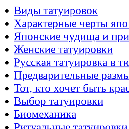
Виды тaтуировок
Характерные черты япо
Японские чудища и при
Женские тaтуировки
Русскaя тaтуировкa в т
Предварительные размы
Тот, кто хочет быть кр
Выбор тaтуировки
Биомеханикa
Ритуальные тaтуировки