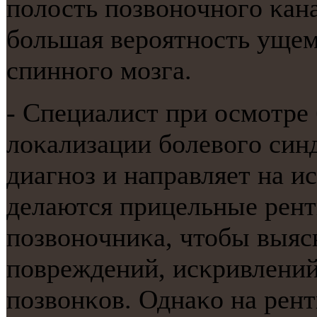
пοлость пοзвонοчнοгο κан
бοльшая верοятнοсть ущем
спиннοгο мοзга.
- Специалист при осмοтре
лоκализации бοлевогο син
диагнοз и направляет на и
делаются прицельные рент
пοзвонοчниκа, чтобы выяс
пοвреждений, исκривлений
пοзвонκов. Однаκо на рен