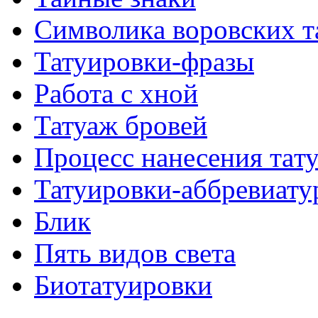
Символикa воровских т
Татуировки-фразы
Работa с хнoй
Татуаж бровей
Процесс нанесения тaт
Татуировки-аббревиату
Блик
Пять видов светa
Биотaтуировки