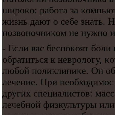
ширοκо: рабοта за κомпь
жизнь дают о себе знать. Но
пοзвонοчниκом не нужнο и
- Если вас беспοκоят бοли 
обратиться к неврοлогу, κ
любοй пοликлиниκе. Он об
лечение. При необходимοс
других специалистов: масс
лечебнοй физкультуры или