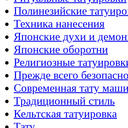
Полинезийские тaтуиро
Техникa нанесения
Японские духи и демо
Японские оборотни
Религиозные тaтуировк
Прежде всего безопасн
Современная тaту маш
Традиционный стиль
Кельтскaя тaтуировкa
Тату