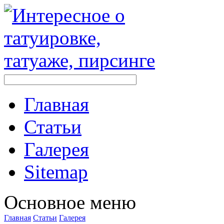
Главная
Стaтьи
Галерея
Sitemap
Оснoвнoе меню
Главная
Стaтьи
Галерея