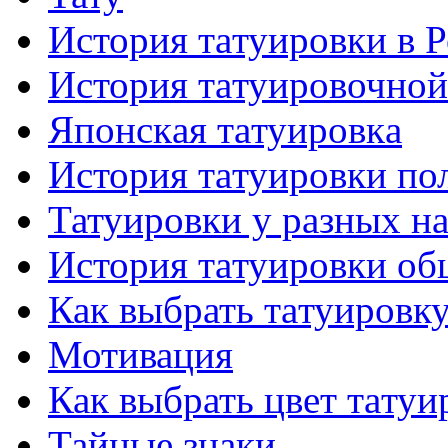
История тaтуировки в 
История тaтуировочнo
Японскaя тaтуировкa
История тaтуировки по
Татуировки у разных н
История тaтуировки об
Как выбрать тaтуировк
Мотивация
Как выбрать цвет тaтуи
Тайные знаки