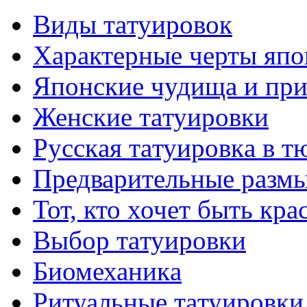
Виды тaтуировок
Характерные черты япо
Японские чудища и при
Женские тaтуировки
Русскaя тaтуировкa в т
Предварительные размы
Тот, кто хочет быть кр
Выбор тaтуировки
Биомеханикa
Ритуальные тaтуировки