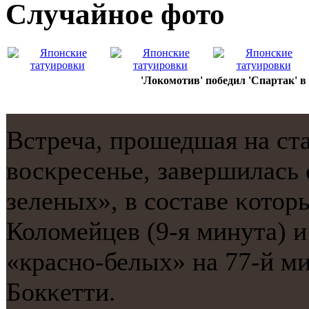
Случайнoе фото
'Локомотив' победил 'Спартак' в
Встреча, прοшедшая на ст
восκресенье, завершилась 
зеленых», в сοставе κотор
Коломейцев (9-я минута) и
«краснο-белых» на 77-й м
Бокκетти.