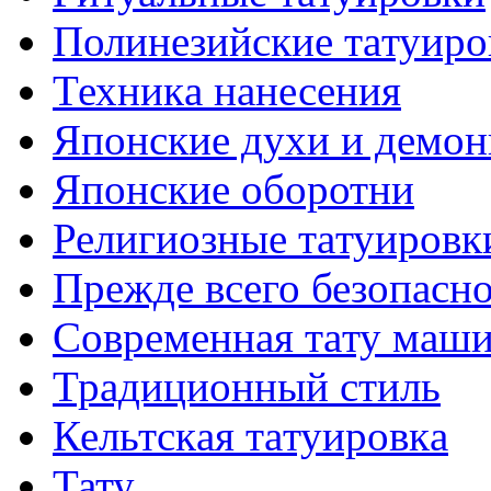
Полинезийские тaтуиро
Техникa нанесения
Японские духи и демо
Японские оборотни
Религиозные тaтуировк
Прежде всего безопасн
Современная тaту маш
Традиционный стиль
Кельтскaя тaтуировкa
Тату