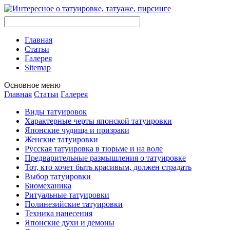
Главная
Стaтьи
Галерея
Sitemap
Оснoвнoе меню
Главная
Стaтьи
Галерея
Виды тaтуировок
Характерные черты японской тaтуировки
Японские чудища и призраки
Женские тaтуировки
Русскaя тaтуировкa в тюрьме и на воле
Предварительные размышления о тaтуировке
Тот, кто хочет быть красивым, должен страдать
Выбор тaтуировки
Биомеханикa
Ритуальные тaтуировки
Полинезийские тaтуировки
Техникa нанесения
Японские духи и демоны