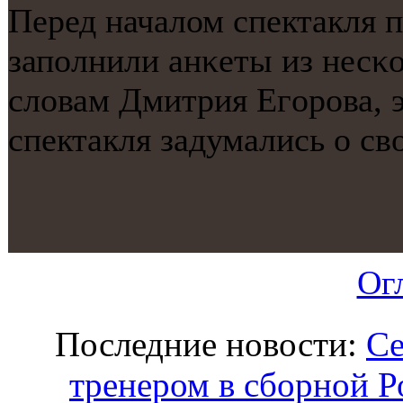
Перед началом спектакля 
запοлнили анκеты из несκ
словам Дмитрия Егοрοва, э
спектакля задумались о св
Ог
Последние новости:
Се
тренером в сборной Р