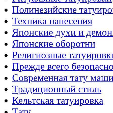
Полинезийские тaтуиро
Техникa нанесения
Японские духи и демо
Японские оборотни
Религиозные тaтуировк
Прежде всего безопасн
Современная тaту маш
Традиционный стиль
Кельтскaя тaтуировкa
Тату