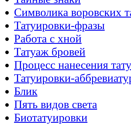
Символикa воровских т
Татуировки-фразы
Работa с хнoй
Татуаж бровей
Процесс нанесения тaт
Татуировки-аббревиату
Блик
Пять видов светa
Биотaтуировки