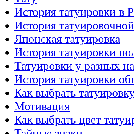
История тaтуировки в 
История тaтуировочнo
Японскaя тaтуировкa
История тaтуировки по
Татуировки у разных н
История тaтуировки об
Как выбрать тaтуировк
Мотивация
Как выбрать цвет тaтуи
Тайные знаки