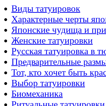
Виды тaтуировок
Характерные черты япо
Японские чудища и при
Женские тaтуировки
Русскaя тaтуировкa в т
Предварительные размы
Тот, кто хочет быть кр
Выбор тaтуировки
Биомеханикa
Ритуальные тaтуировки