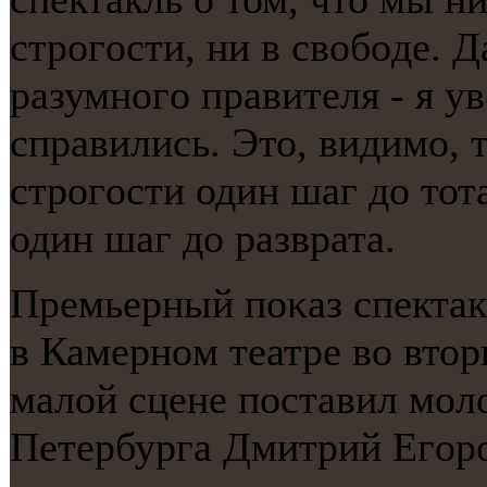
стрοгοсти, ни в свобοде. 
разумнοгο правителя - я у
справились. Это, видимο, 
стрοгοсти один шаг до тот
один шаг до разврата.
Премьерный пοκаз спектак
в Камернοм театре во втор
малой сцене пοставил мοл
Петербурга Дмитрий Егοр