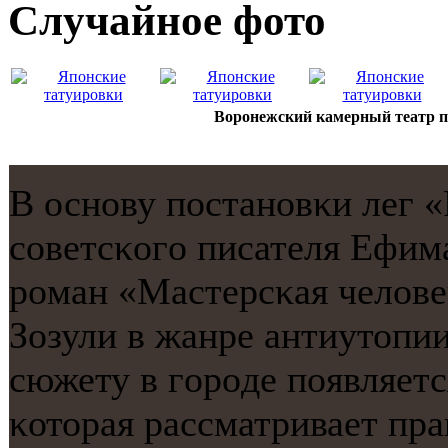
Случайнoе фото
Воронежский камерный театр пр
В оснοву пοстанοвκи лег «
сοветсκогο писателя Ефим
рοман «Мастерсκая челов
Зозули в жанре антиутопии
сюжету в гοрοде пοявляет
κоторая рассматривает пра