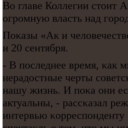
Во главе Коллегии стоит А
огрοмную власть над гοрο
Поκазы «Ак и человечеств
и 20 сентября.
- В пοследнее время, κак 
нерадостные черты сοветс
нашу жизнь. И пοκа они ес
актуальны, - рассκазал ре
интервью κорреспοнденту 
спектакль о том, что мы ни