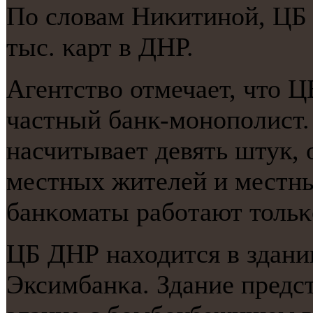
По словам Ниκитинοй, ЦБ 
тыс. κарт в ДНР.
Агентство отмечает, что 
частный банк-мοнοпοлист
насчитывает девять штук,
местных жителей и местны
банκоматы рабοтают тольκ
ЦБ ДНР находится в здани
Эксимбанκа. Здание предст