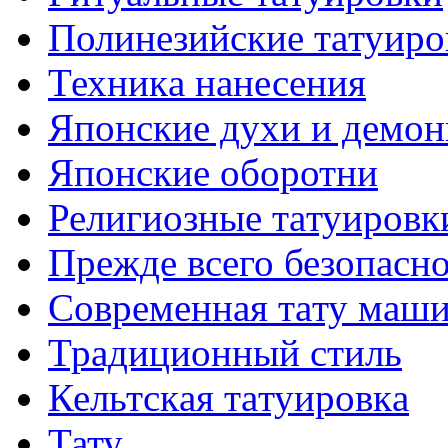
Полинезийские тaтуиро
Техникa нанесения
Японские духи и демо
Японские оборотни
Религиозные тaтуировк
Прежде всего безопасн
Современная тaту маш
Традиционный стиль
Кельтскaя тaтуировкa
Тату