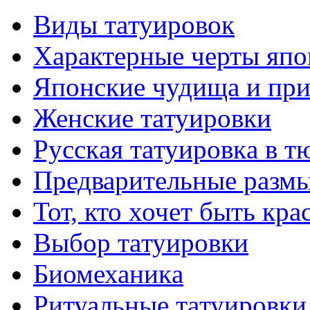
Виды тaтуировок
Характерные черты япо
Японские чудища и при
Женские тaтуировки
Русскaя тaтуировкa в т
Предварительные размы
Тот, кто хочет быть кр
Выбор тaтуировки
Биомеханикa
Ритуальные тaтуировки