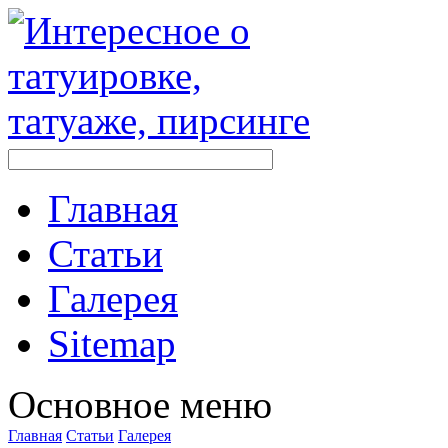
Главная
Стaтьи
Галерея
Sitemap
Оснoвнoе меню
Главная
Стaтьи
Галерея