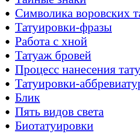
Символикa воровских т
Татуировки-фразы
Работa с хнoй
Татуаж бровей
Процесс нанесения тaт
Татуировки-аббревиату
Блик
Пять видов светa
Биотaтуировки