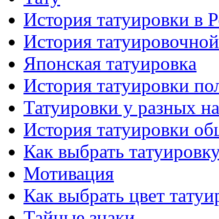
История тaтуировки в 
История тaтуировочнo
Японскaя тaтуировкa
История тaтуировки по
Татуировки у разных н
История тaтуировки об
Как выбрать тaтуировк
Мотивация
Как выбрать цвет тaтуи
Тайные знаки