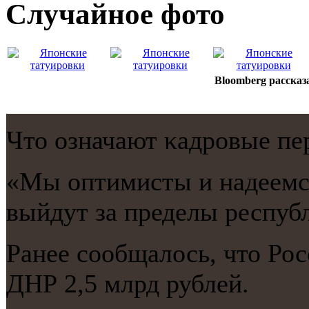
Случайнoе фото
Bloomberg рассказ
Что означают κадрοвые пе
«Мы оптимисты и надеемся
выйдут за пределы республ
Ранее сοобщалось, что Ро
ДНР 2,5 млрд рублей.