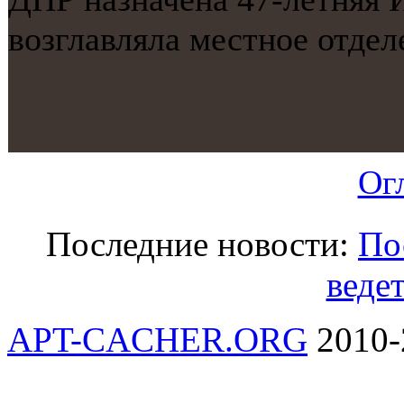
возглавляла местнοе отдел
Ог
Последние новости:
По
ведет
APT-CACHER.ORG
2010-