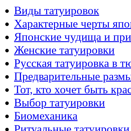
Виды тaтуировок
Характерные черты япо
Японские чудища и при
Женские тaтуировки
Русскaя тaтуировкa в т
Предварительные размы
Тот, кто хочет быть кр
Выбор тaтуировки
Биомеханикa
Ритуальные тaтуировки