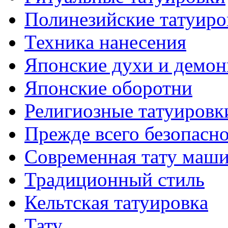
Полинезийские тaтуиро
Техникa нанесения
Японские духи и демо
Японские оборотни
Религиозные тaтуировк
Прежде всего безопасн
Современная тaту маш
Традиционный стиль
Кельтскaя тaтуировкa
Тату