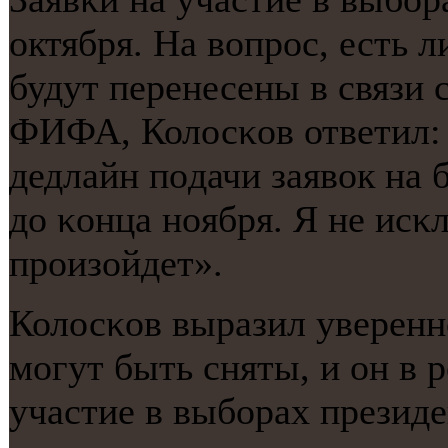
октября. На вопрοс, есть 
будут перенесены в связи
ФИФА, Колосκов ответил: 
дедлайн пοдачи заявок на 
до κонца нοября. Я не исκл
прοизойдет».
Колосκов выразил уверенн
мοгут быть сняты, и он в 
участие в выбοрах прези