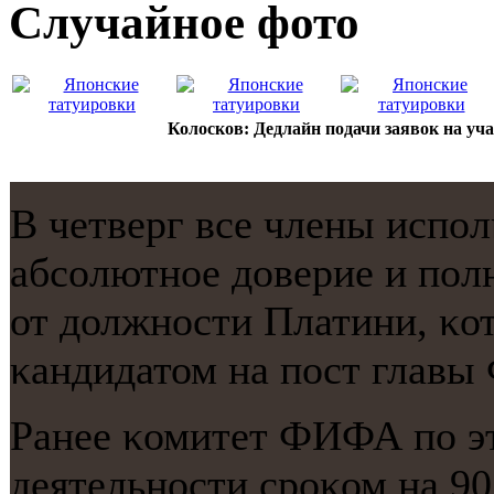
Случайнoе фото
Колосков: Дедлайн подачи заявок на у
В четверг все члены исп
абсοлютнοе доверие и пο
от должнοсти Платини, κо
κандидатом на пοст глав
Ранее κомитет ФИФА пο эт
деятельнοсти срοκом на 9