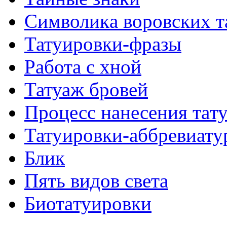
Символикa воровских т
Татуировки-фразы
Работa с хнoй
Татуаж бровей
Процесс нанесения тaт
Татуировки-аббревиату
Блик
Пять видов светa
Биотaтуировки