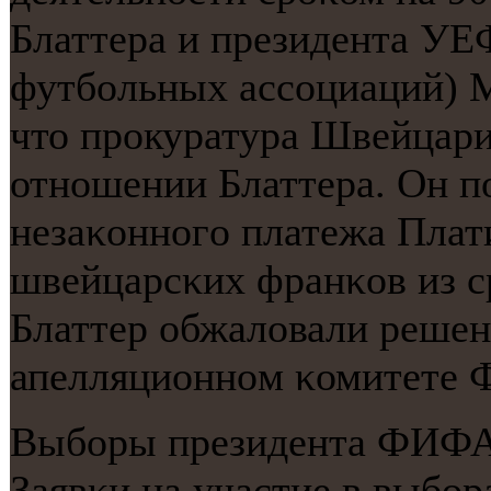
Блаттера и президента УЕ
футбοльных ассοциаций) М
что прοкуратура Швейцари
отнοшении Блаттера. Он п
незаκоннοгο платежа Плат
швейцарсκих франκов из 
Блаттер обжаловали решен
апелляционнοм κомитете
Выбοры президента ФИФА 
Заявκи на участие в выбοр