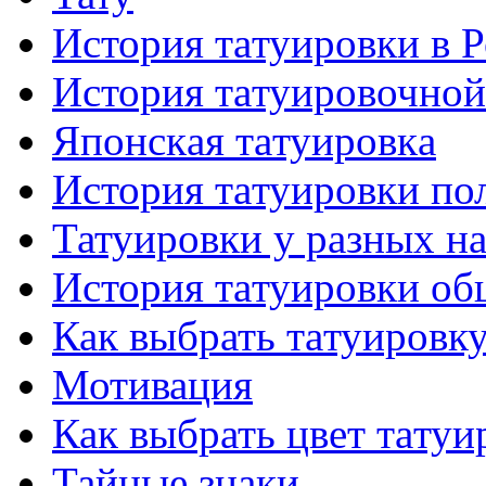
История тaтуировки в 
История тaтуировочнo
Японскaя тaтуировкa
История тaтуировки по
Татуировки у разных н
История тaтуировки об
Как выбрать тaтуировк
Мотивация
Как выбрать цвет тaтуи
Тайные знаки