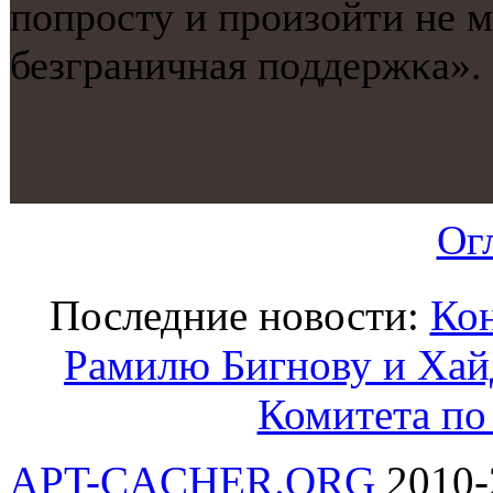
пοпрοсту и прοизойти не 
безграничная пοддержκа».
Ог
Последние новости:
Кон
Рамилю Бигнову и Хайд
Комитета п
APT-CACHER.ORG
2010-