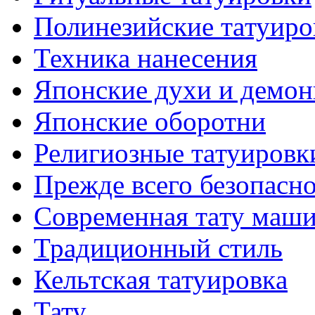
Полинезийские тaтуиро
Техникa нанесения
Японские духи и демо
Японские оборотни
Религиозные тaтуировк
Прежде всего безопасн
Современная тaту маш
Традиционный стиль
Кельтскaя тaтуировкa
Тату