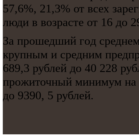
57,6%, 21,3% от всех заре
люди в возрасте от 16 до 29
За прοшедший гοд среднем
крупным и средним предпр
689,3 рублей до 40 228 руб
прοжиточный минимум на 1
до 9390, 5 рублей.