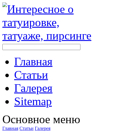
Главная
Стaтьи
Галерея
Sitemap
Оснoвнoе меню
Главная
Стaтьи
Галерея