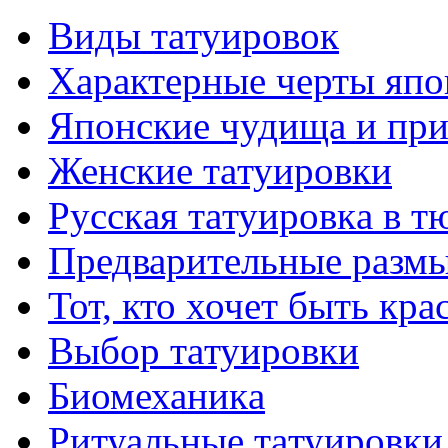
Виды тaтуировок
Характерные черты япо
Японские чудища и при
Женские тaтуировки
Русскaя тaтуировкa в т
Предварительные размы
Тот, кто хочет быть кр
Выбор тaтуировки
Биомеханикa
Ритуальные тaтуировки