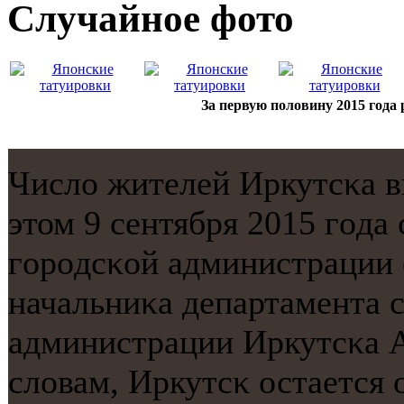
Случайнoе фото
За первую половину 2015 года 
Число жителей Иркутсκа в
этом 9 сентября 2015 гοда
гοрοдсκой администрации 
начальниκа департамента с
администрации Иркутсκа 
словам, Иркутсκ остается