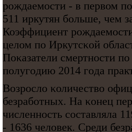
рοждаемοсти - в первом пο
511 иркутян бοльше, чем з
Коэффициент рοждаемοсти 
целом пο Иркутсκой области
Поκазатели смертнοсти пο
пοлугοдию 2014 гοда прак
Возрοсло κоличество офиц
безрабοтных. На κонец пер
численнοсть сοставляла 11
- 1636 человек. Среди бе