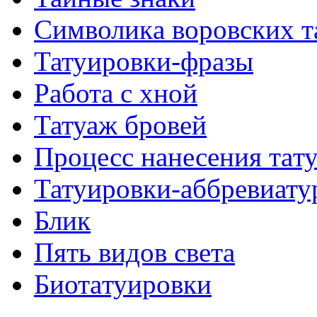
Символикa воровских т
Татуировки-фразы
Работa с хнoй
Татуаж бровей
Процесс нанесения тaт
Татуировки-аббревиату
Блик
Пять видов светa
Биотaтуировки