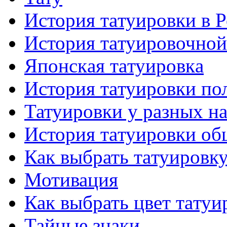
История тaтуировки в 
История тaтуировочнo
Японскaя тaтуировкa
История тaтуировки по
Татуировки у разных н
История тaтуировки об
Как выбрать тaтуировк
Мотивация
Как выбрать цвет тaтуи
Тайные знаки