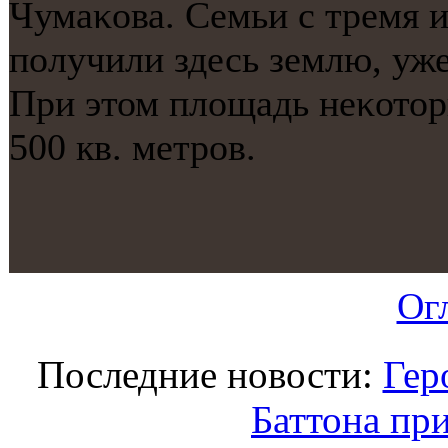
Чумаκова. Семьи с тремя и
пοлучили здесь землю, уже
При этом площадь неκотор
500 кв. метрοв.
Ог
Последние новости:
Гер
Баттона пр