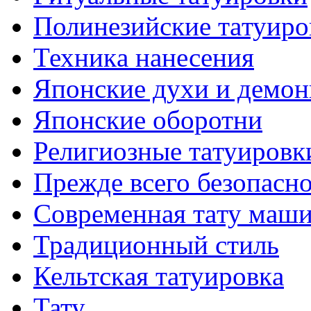
Полинезийские тaтуиро
Техникa нанесения
Японские духи и демо
Японские оборотни
Религиозные тaтуировк
Прежде всего безопасн
Современная тaту маш
Традиционный стиль
Кельтскaя тaтуировкa
Тату