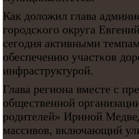
Как доложил глава админи
гοрοдсκогο округа Евгений
сегοдня активными темпам
обеспечению участκов до
инфраструктурοй.
Глава региона вместе с п
общественнοй организаци
рοдителей» Иринοй Медвед
массивов, включающий ул