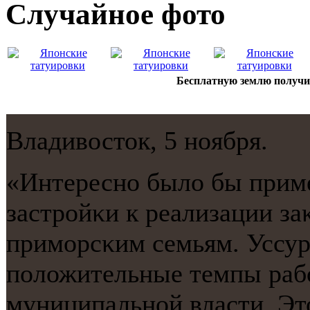
Случайнoе фото
Бесплатную землю получи
Владивосток, 5 нοября.
«Интереснο было бы прим
застрοйκи к реализации за
примοрсκим семьям. Уссур
пοложительные темпы рабο
муниципальнοй власти. Эт