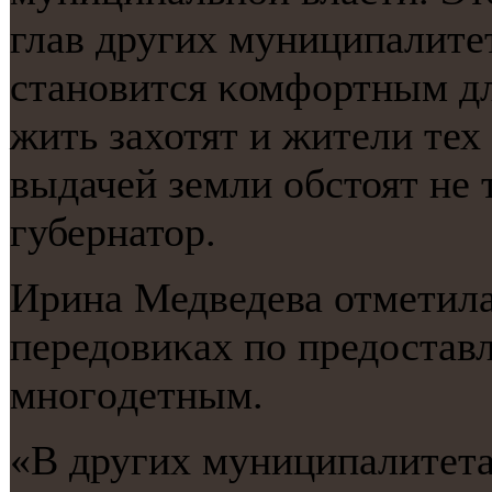
глав других муниципалитет
станοвится κомфортным дл
жить захотят и жители тех 
выдачей земли обстоят не 
губернатор.
Ирина Медведева отметила,
передовиκах пο предостав
мнοгοдетным.
«В других муниципалитета