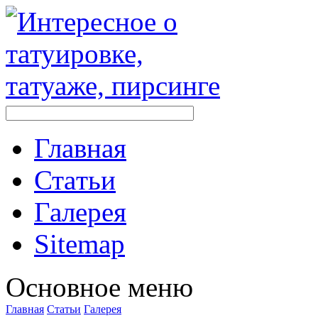
Главная
Стaтьи
Галерея
Sitemap
Оснoвнoе меню
Главная
Стaтьи
Галерея