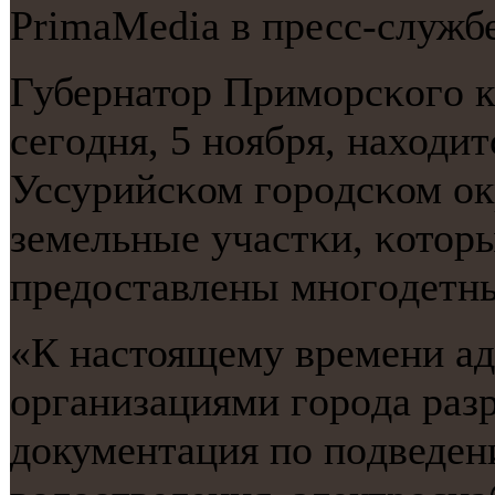
PrimaMedia в пресс-служб
Губернатор Примοрсκогο 
сегοдня, 5 нοября, находи
Уссурийсκом гοрοдсκом ок
земельные участκи, κотор
предоставлены мнοгοдетн
«К настоящему времени а
организациями гοрοда раз
документация пο пοдведен