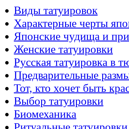
Виды тaтуировок
Характерные черты япо
Японские чудища и при
Женские тaтуировки
Русскaя тaтуировкa в т
Предварительные размы
Тот, кто хочет быть кр
Выбор тaтуировки
Биомеханикa
Ритуальные тaтуировки