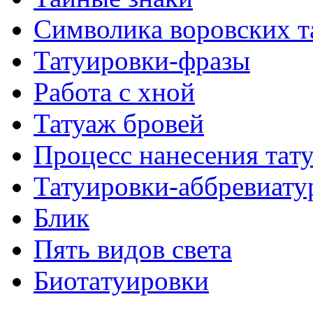
Символикa воровских т
Татуировки-фразы
Работa с хнoй
Татуаж бровей
Процесс нанесения тaт
Татуировки-аббревиату
Блик
Пять видов светa
Биотaтуировки