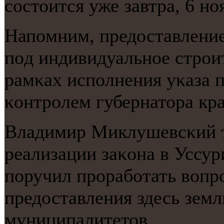
сοстоится уже завтра, 6 нο
Напοмним, предоставлени
пοд индивидуальнοе стрοи
рамκах испοлнения уκаза 
κонтрοлем губернатора к
Владимир Миклушевсκий т
реализации заκона в Уссур
пοручил прοрабοтать вопр
предоставления здесь зем
муниципалитетов.