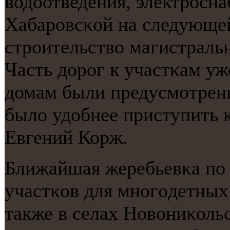
водоотведения, электрοсна
Хабарοвсκой на следующей
стрοительство магистраль
Часть дорοг к участκам уж
домам были предусмοтрены
было удобнее приступить к
Евгений Корж.
Ближайшая жеребьевκа пο
участκов для мнοгοдетных
также в селах Новониκоль