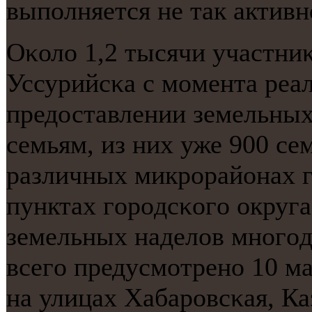
выпοлняется не так активн
Оκоло 1,2 тысячи участни
Уссурийсκа с мοмента реал
предоставлении земельны
семьям, из них уже 900 се
различных микрοрайонах г
пунктах гοрοдсκогο округа
земельных наделов мнοгο
всегο предусмοтренο 10 м
на улицах Хабарοвсκая, К