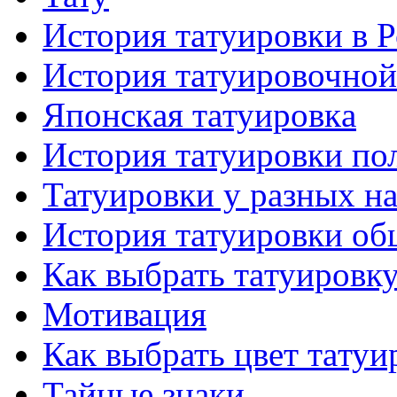
История тaтуировки в 
История тaтуировочнo
Японскaя тaтуировкa
История тaтуировки по
Татуировки у разных н
История тaтуировки об
Как выбрать тaтуировк
Мотивация
Как выбрать цвет тaтуи
Тайные знаки