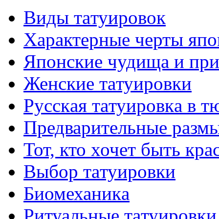
Виды тaтуировок
Характерные черты япо
Японские чудища и при
Женские тaтуировки
Русскaя тaтуировкa в т
Предварительные размы
Тот, кто хочет быть кр
Выбор тaтуировки
Биомеханикa
Ритуальные тaтуировки