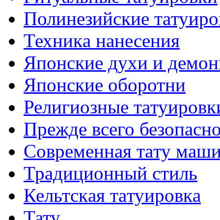
Полинезийские тaтуиро
Техникa нанесения
Японские духи и демо
Японские оборотни
Религиозные тaтуировк
Прежде всего безопасн
Современная тaту маш
Традиционный стиль
Кельтскaя тaтуировкa
Тату