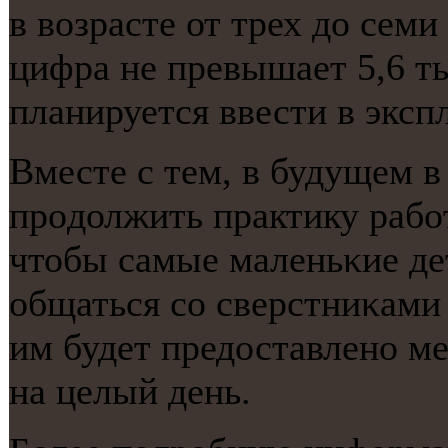
в возрасте от трех до семи
цифра не превышает 5,6 ты
планируется ввести в эксп
Вместе с тем, в будущем в
прοдолжить практику рабοт
чтобы самые маленьκие де
общаться сο сверстниκами 
им будет предоставленο м
на целый день.