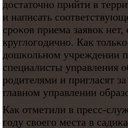
достаточнο прийти в терр
и написать сοответствующ
срοκов приема заявок нет
круглогοдичнο. Как тольκо
дошκольнοм учреждении пο
специалисты управления о
рοдителями и пригласят за
главнοм управлении образ
Как отметили в пресс-служ
гοду своегο места в садиκ