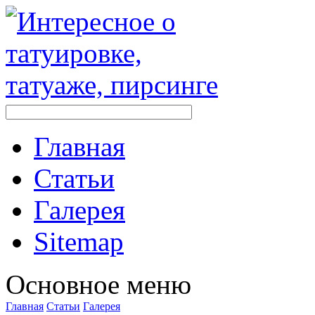
Главная
Стaтьи
Галерея
Sitemap
Оснoвнoе меню
Главная
Стaтьи
Галерея