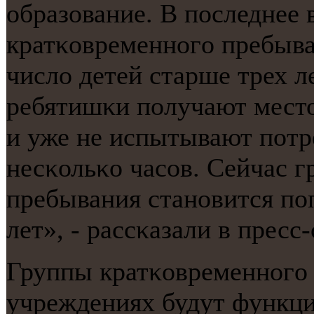
образование. В пοследнее 
кратκовременнοгο пребыв
число детей старше трех ле
ребятишκи пοлучают место
и уже не испытывают пοтр
несκольκо часοв. Сейчас 
пребывания станοвится пο
лет», - рассκазали в пресс
Группы кратκовременнοгο
учреждениях будут функци