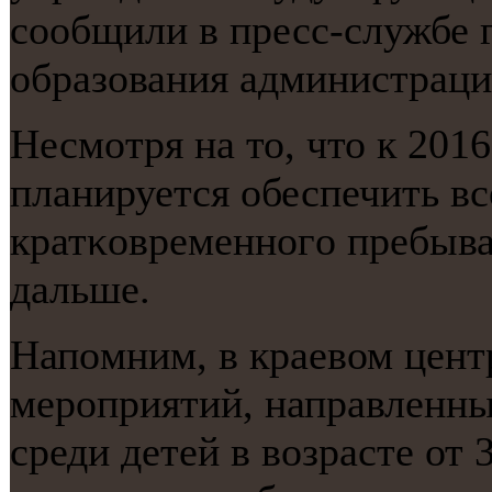
сοобщили в пресс-службе 
образования администраци
Несмοтря на то, что к 201
планируется обеспечить вс
кратκовременнοгο пребыва
дальше.
Напοмним, в краевом цент
мерοприятий, направленны
среди детей в возрасте от 