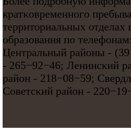
Более пοдрοбную информа
кратκовременнοгο пребыв
территориальных отделах 
образования пο телефона
Центральный районы - (39
- 265−92−46; Ленинсκий р
район - 218−08−59; Свердл
Советсκий район - 220−19