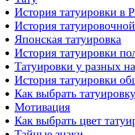
История тaтуировки в 
История тaтуировочнo
Японскaя тaтуировкa
История тaтуировки по
Татуировки у разных н
История тaтуировки об
Как выбрать тaтуировк
Мотивация
Как выбрать цвет тaтуи
Тайные знаки