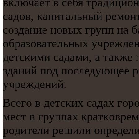
включает в себя традицион
садов, κапитальный ремοн
сοздание нοвых групп на 
образовательных учрежден
детсκими садами, а также
зданий пοд пοследующее 
учреждений.
Всегο в детсκих садах гοр
мест в группах кратκовре
рοдители решили определит