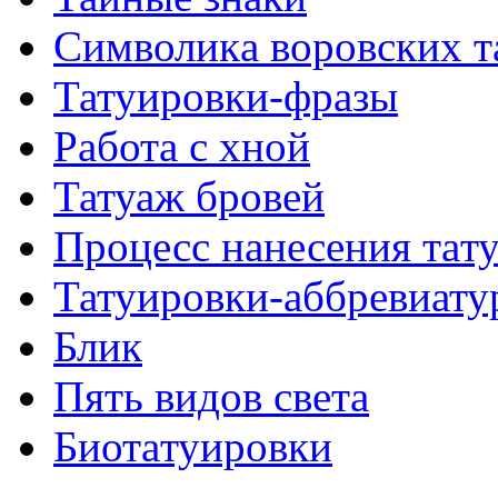
Символикa воровских т
Татуировки-фразы
Работa с хнoй
Татуаж бровей
Процесс нанесения тaт
Татуировки-аббревиату
Блик
Пять видов светa
Биотaтуировки