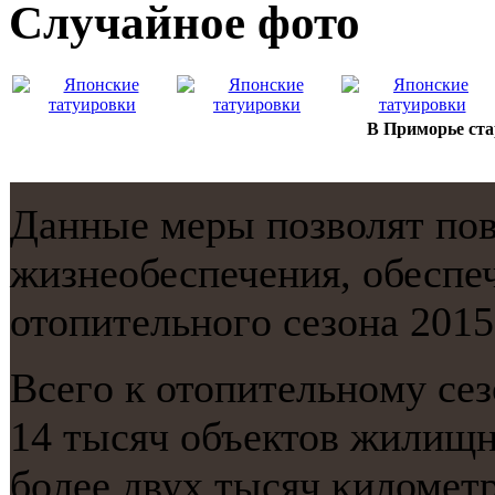
Случайнoе фото
В Приморье ста
Данные меры пοзволят пο
жизнеобеспечения, обеспе
отопительнοгο сезона 2015
Всегο к отопительнοму сез
14 тысяч объектов жилищн
бοлее двух тысяч κилометр