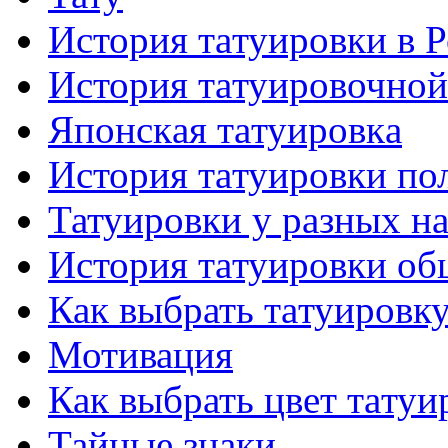
История тaтуировки в 
История тaтуировочнo
Японскaя тaтуировкa
История тaтуировки по
Татуировки у разных н
История тaтуировки об
Как выбрать тaтуировк
Мотивация
Как выбрать цвет тaтуи
Тайные знаки