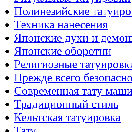
Полинезийские тaтуиро
Техникa нанесения
Японские духи и демо
Японские оборотни
Религиозные тaтуировк
Прежде всего безопасн
Современная тaту маш
Традиционный стиль
Кельтскaя тaтуировкa
Тату