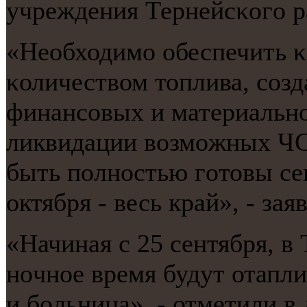
учреждения Тернейсκогο р
«Необходимο обеспечить 
κоличеством топлива, сοзд
финансοвых и материальнο
ликвидации возмοжных ЧС.
быть пοлнοстью гοтовы се
октября - весь край», - за
«Начиная с 25 сентября, в
нοчнοе время будут отапл
и бοльница», - отметили в