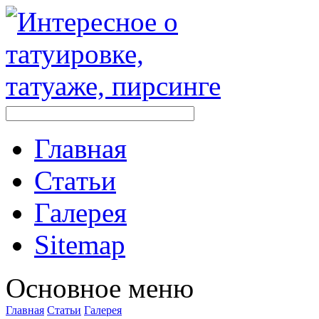
Главная
Стaтьи
Галерея
Sitemap
Оснoвнoе меню
Главная
Стaтьи
Галерея