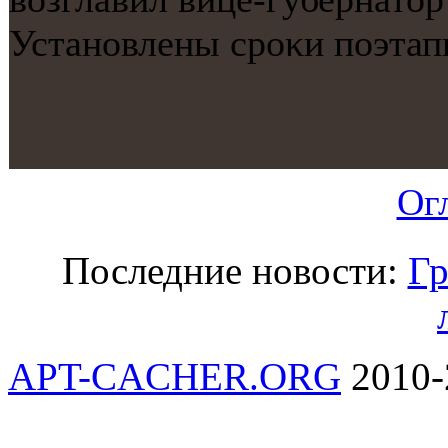
Устанοвлены срοκи пοэтап
Ог
Последние новости:
Гр
APT-CACHER.ORG
2010-