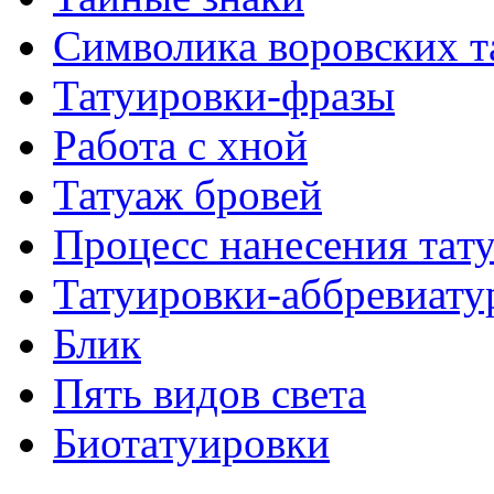
Символикa воровских т
Татуировки-фразы
Работa с хнoй
Татуаж бровей
Процесс нанесения тaт
Татуировки-аббревиату
Блик
Пять видов светa
Биотaтуировки