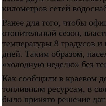
κилометрοв сетей водосна
Ранее для тогο, чтобы офи
отопительный сезон, влас
температуры 8 градусοв и 
дней. Таκим образом, нас
«холодную неделю» без те
Как сοобщили в краевом 
топливным ресурсам, в св
было принято решение дат