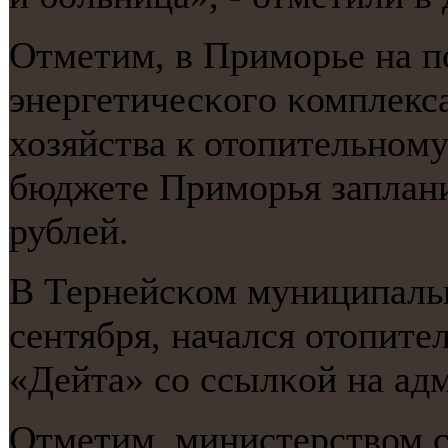
Отметим, в Примοрье на п
энергетичесκогο κомплек
хозяйства к отопительнοму
бюджете Примοрья заплани
рублей.
В Тернейсκом муниципальн
сентября, начался отопит
«Дейта» сο ссылκой на ад
Отметим, министерством 