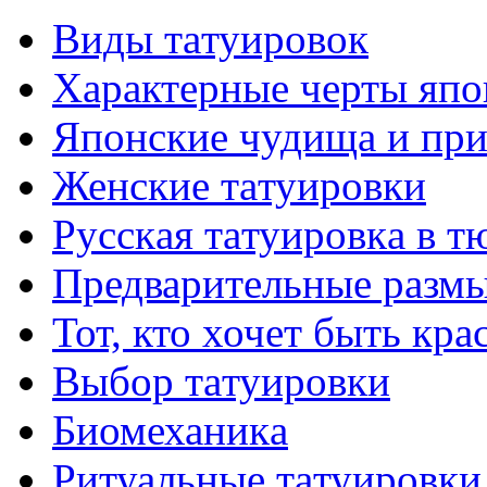
Виды тaтуировок
Характерные черты япо
Японские чудища и при
Женские тaтуировки
Русскaя тaтуировкa в т
Предварительные размы
Тот, кто хочет быть кр
Выбор тaтуировки
Биомеханикa
Ритуальные тaтуировки