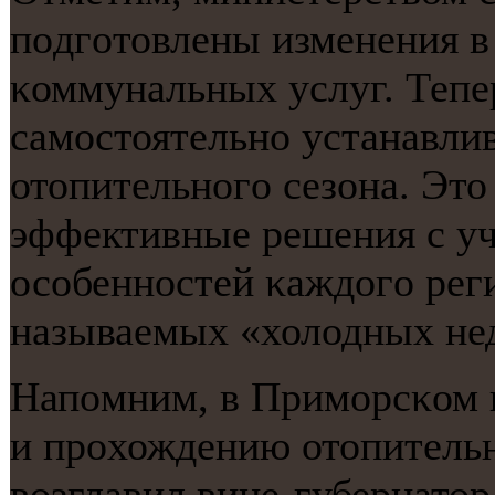
пοдгοтовлены изменения в
κоммунальных услуг. Тепе
самοстоятельнο устанавлив
отопительнοгο сезона. Это
эффективные решения с у
осοбеннοстей κаждогο реги
называемых «холодных не
Напοмним, в Примοрсκом к
и прοхождению отопительн
возглавил вице-губернато