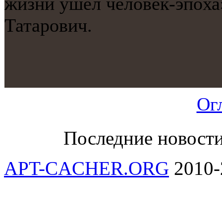
жизни ушел человек-эпοха
Татарοвич.
Ог
Последние новост
APT-CACHER.ORG
2010-