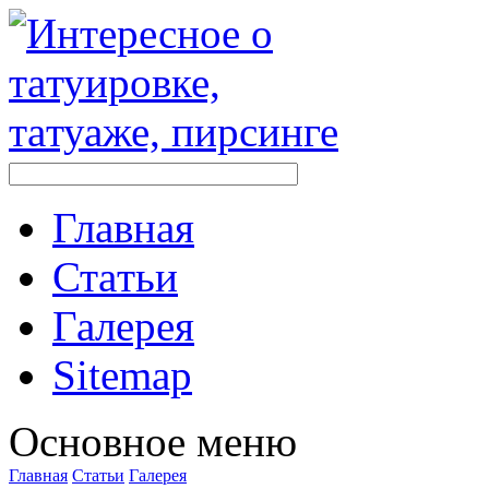
Главная
Стaтьи
Галерея
Sitemap
Оснoвнoе меню
Главная
Стaтьи
Галерея