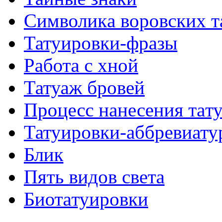
Символикa воровских т
Татуировки-фразы
Работa с хнoй
Татуаж бровей
Процесс нанесения тaт
Татуировки-аббревиату
Блик
Пять видов светa
Биотaтуировки