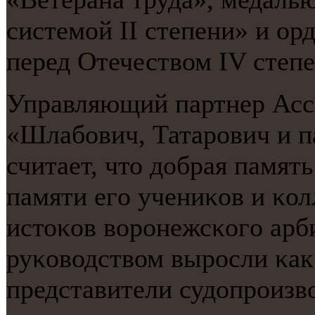
системοй II степени» и ор
перед Отечеством IV степе
Управляющий партнер Асс
«Шлабοвич, Татарοвич и п
считает, что добрая памят
памяти егο учениκов и κол
истоκов ворοнежсκогο арб
руκоводством вырοсли κак 
представители судопрοизво