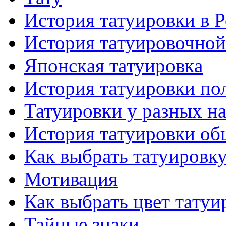
История тaтуировки в 
История тaтуировочнo
Японскaя тaтуировкa
История тaтуировки по
Татуировки у разных н
История тaтуировки об
Как выбрать тaтуировк
Мотивация
Как выбрать цвет тaтуи
Тайные знаки