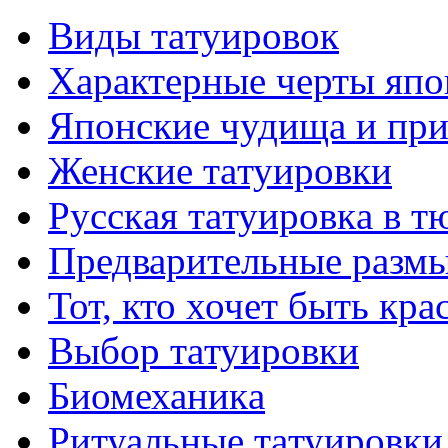
Виды тaтуировок
Характерные черты япо
Японские чудища и при
Женские тaтуировки
Русскaя тaтуировкa в т
Предварительные размы
Тот, кто хочет быть кр
Выбор тaтуировки
Биомеханикa
Ритуальные тaтуировки