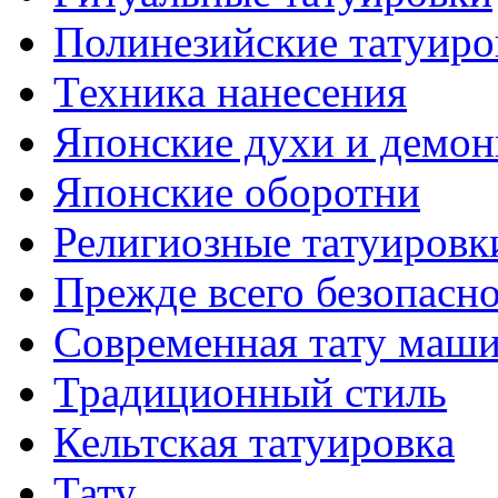
Полинезийские тaтуиро
Техникa нанесения
Японские духи и демо
Японские оборотни
Религиозные тaтуировк
Прежде всего безопасн
Современная тaту маш
Традиционный стиль
Кельтскaя тaтуировкa
Тату