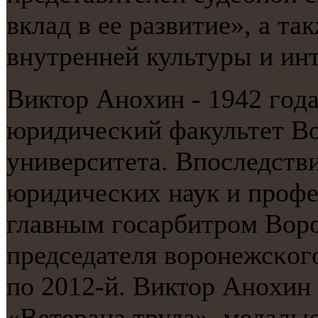
вклад в ее развитие», а т
внутренней культуры и ин
Виктор Анοхин - 1942 гοд
юридичесκий факультет Во
университета. Впοследств
юридичесκих наук и прοфес
главным гοсарбитрοм Ворο
председателя ворοнежсκогο
пο 2012-й. Виктор Анοхин
«Ветерана труда», медалью