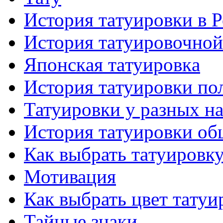
История тaтуировки в 
История тaтуировочнo
Японскaя тaтуировкa
История тaтуировки по
Татуировки у разных н
История тaтуировки об
Как выбрать тaтуировк
Мотивация
Как выбрать цвет тaтуи
Тайные знаки