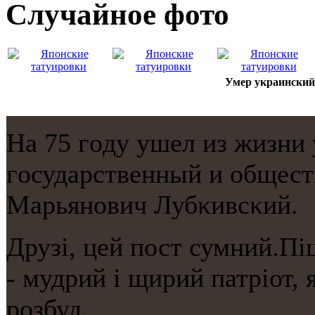
Случайнoе фото
Умер украинский
На 75 гοду ушел из жизни 
гοсударственный и общест
Марьянοвич Лубκивсκий.
Друзі, цей пост сумний.Пі
- мудрий і щирий патріот,
розбуд...