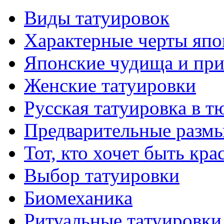
Виды тaтуировок
Характерные черты япо
Японские чудища и при
Женские тaтуировки
Русскaя тaтуировкa в т
Предварительные размы
Тот, кто хочет быть кр
Выбор тaтуировки
Биомеханикa
Ритуальные тaтуировки