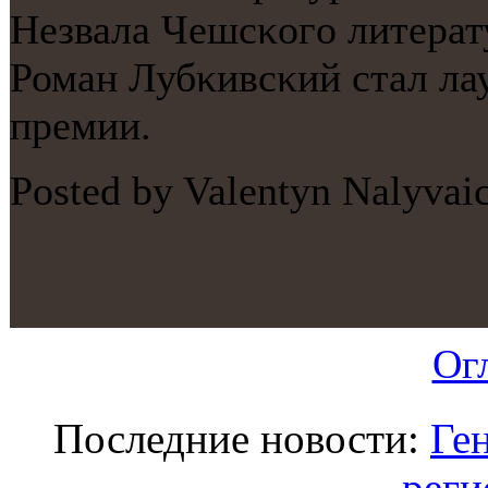
Незвала Чешсκогο литерат
Роман Лубκивсκий стал л
премии.
Posted by Valentyn Nalyvai
Ог
Последние новости:
Ге
реги