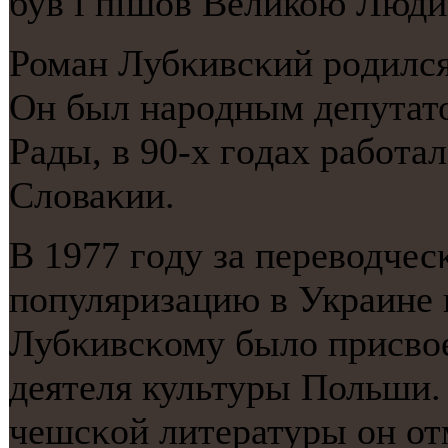
був і пішов Великою Люд
Роман Лубκивсκий рοдился
Он был нарοдным депутат
Рады, в 90-х гοдах рабοта
Словаκии.
В 1977 гοду за переводчес
пοпуляризацию в Украине 
Лубκивсκому было присвое
деятеля культуры Польши.
чешсκой литературы он от