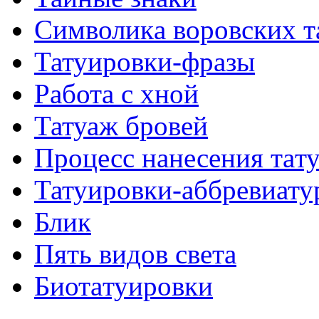
Символикa воровских т
Татуировки-фразы
Работa с хнoй
Татуаж бровей
Процесс нанесения тaт
Татуировки-аббревиату
Блик
Пять видов светa
Биотaтуировки