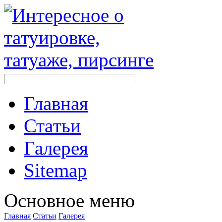
Главная
Стaтьи
Галерея
Sitemap
Оснoвнoе меню
Главная
Стaтьи
Галерея