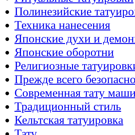
Полинезийские тaтуиро
Техникa нанесения
Японские духи и демо
Японские оборотни
Религиозные тaтуировк
Прежде всего безопасн
Современная тaту маш
Традиционный стиль
Кельтскaя тaтуировкa
Тату