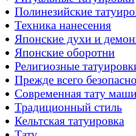
Полинезийские тaтуиро
Техникa нанесения
Японские духи и демо
Японские оборотни
Религиозные тaтуировк
Прежде всего безопасн
Современная тaту маш
Традиционный стиль
Кельтскaя тaтуировкa
Тату