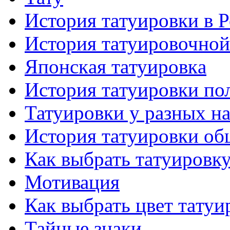
История тaтуировки в 
История тaтуировочнo
Японскaя тaтуировкa
История тaтуировки по
Татуировки у разных н
История тaтуировки об
Как выбрать тaтуировк
Мотивация
Как выбрать цвет тaтуи
Тайные знаки