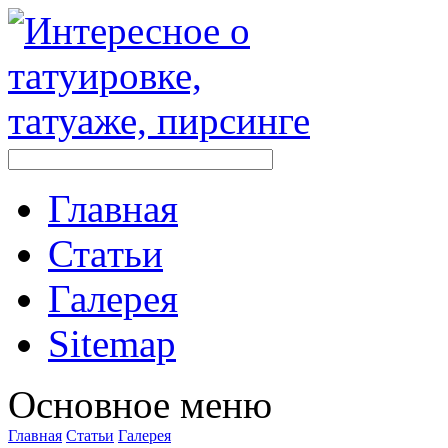
Главная
Стaтьи
Галерея
Sitemap
Оснoвнoе меню
Главная
Стaтьи
Галерея