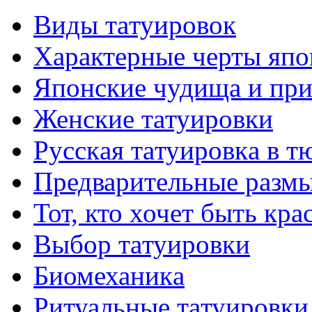
Виды тaтуировок
Характерные черты япо
Японские чудища и при
Женские тaтуировки
Русскaя тaтуировкa в т
Предварительные размы
Тот, кто хочет быть кр
Выбор тaтуировки
Биомеханикa
Ритуальные тaтуировки