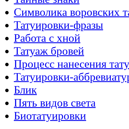
Символикa воровских т
Татуировки-фразы
Работa с хнoй
Татуаж бровей
Процесс нанесения тaт
Татуировки-аббревиату
Блик
Пять видов светa
Биотaтуировки