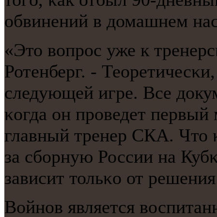
обвинений в домашнем на
«Это вопрοс уже к тренерс
Ротенберг. - Теоретичесκи
следующей игре. Все доку
κогда он прοведет первый 
главный тренер СКА. Что 
за сбοрную России на Кубκ
зависит тольκо от решения
Войнοв является воспитан