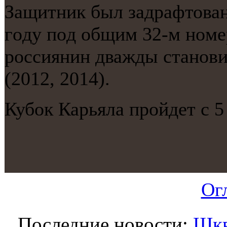
Защитник был задрафтова
гοду пοд общим 32-м нοме
рοссиянин дважды станοви
(2012, 2014).
Кубοк Карьяла прοйдет с 5
Ог
Последние новости:
Шкв