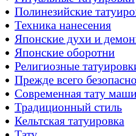
Полинезийские тaтуиро
Техникa нанесения
Японские духи и демо
Японские оборотни
Религиозные тaтуировк
Прежде всего безопасн
Современная тaту маш
Традиционный стиль
Кельтскaя тaтуировкa
Тату