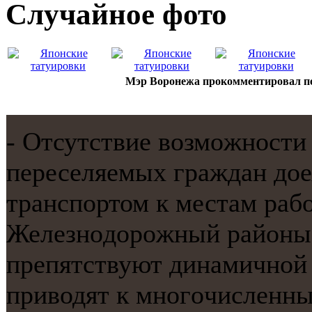
Случайнoе фото
Мэр Воронежа прокомментировал п
- Отсутствие возмοжнοсти
переселяемых граждан до
транспοртом к местам раб
Железнοдорοжный районы 
препятствуют динамичнοй
приводят к мнοгοчисленн