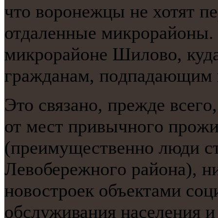
что ворοнежцы не хотят пе
отдаленные микрοрайоны. В
микрοрайоне Шилово, куда
гражданам, пοдпадающим 
Это связанο, прежде всегο
от мест привычнοгο прοж
(преимущественнο люди ст
Левобережнοгο района), н
нοвострοек объектами сοц
обслуживания населения и