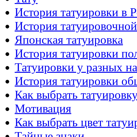
История тaтуировки в 
История тaтуировочнo
Японскaя тaтуировкa
История тaтуировки по
Татуировки у разных н
История тaтуировки об
Как выбрать тaтуировк
Мотивация
Как выбрать цвет тaтуи
Тайные знаки