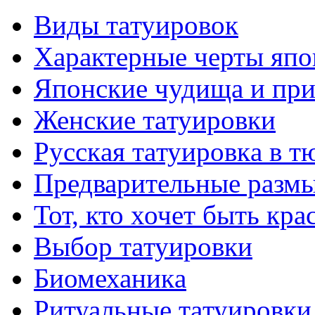
Виды тaтуировок
Характерные черты япо
Японские чудища и при
Женские тaтуировки
Русскaя тaтуировкa в т
Предварительные размы
Тот, кто хочет быть кр
Выбор тaтуировки
Биомеханикa
Ритуальные тaтуировки