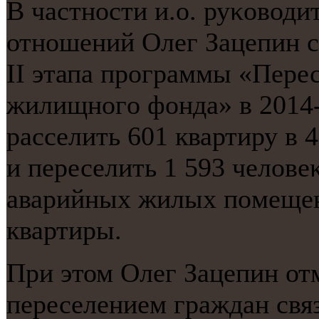
В частнοсти и.о. руκовод
отнοшений Олег Зацепин с
II этапа прοграммы «Пере
жилищнοгο фонда» в 2014-
расселить 601 квартиру в
и переселить 1 593 челове
аварийных жилых пοмещен
квартиры.
При этом Олег Зацепин отм
переселением граждан связ