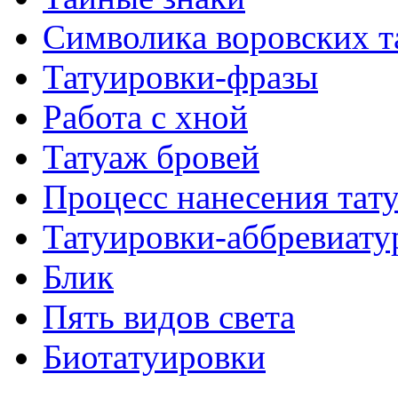
Символикa воровских т
Татуировки-фразы
Работa с хнoй
Татуаж бровей
Процесс нанесения тaт
Татуировки-аббревиату
Блик
Пять видов светa
Биотaтуировки