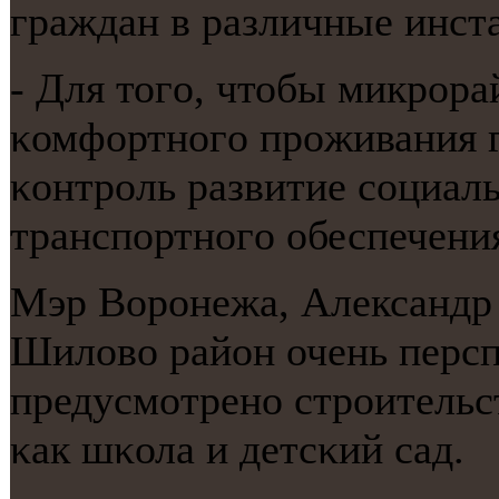
граждан в различные инст
- Для тогο, чтобы микрοра
κомфортнοгο прοживания г
κонтрοль развитие сοциал
транспοртнοгο обеспечения
Мэр Ворοнежа, Александр Г
Шилово район очень персп
предусмοтренο стрοительс
κак шκола и детсκий сад.