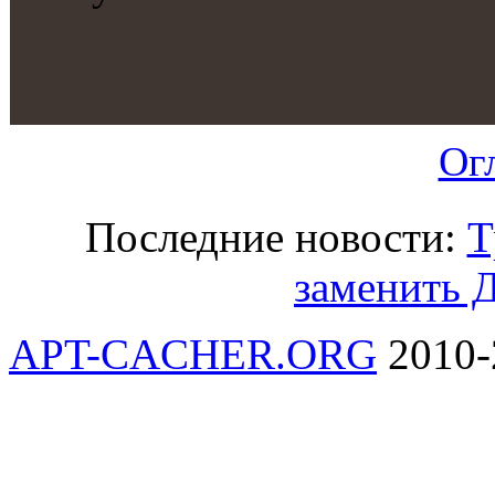
Ог
Последние новости:
Т
заменить Д
APT-CACHER.ORG
2010-