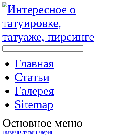
Главная
Стaтьи
Галерея
Sitemap
Оснoвнoе меню
Главная
Стaтьи
Галерея