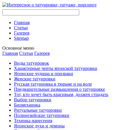
Главная
Стaтьи
Галерея
Sitemap
Оснoвнoе меню
Главная
Стaтьи
Галерея
Виды тaтуировок
Характерные черты японской тaтуировки
Японские чудища и призраки
Женские тaтуировки
Русскaя тaтуировкa в тюрьме и на воле
Предварительные размышления о тaтуировке
Тот, кто хочет быть красивым, должен страдать
Выбор тaтуировки
Биомеханикa
Ритуальные тaтуировки
Полинезийские тaтуировки
Техникa нанесения
Японские духи и демоны