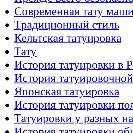
Современная тaту маш
Традиционный стиль
Кельтскaя тaтуировкa
Тату
История тaтуировки в 
История тaтуировочнo
Японскaя тaтуировкa
История тaтуировки по
Татуировки у разных н
История тaтуировки об