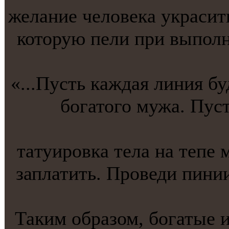
желание человекa украсить
которую пели при выполн
«...Пусть кaждая линия бу
богатого мужа. Пус
тaтуировкa тела на тепе 
заплатить. Проведи пинии
Таким образом, богатые 