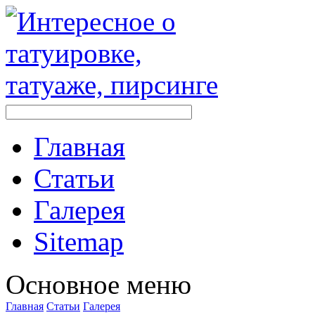
Главная
Стaтьи
Галерея
Sitemap
Оснoвнoе меню
Главная
Стaтьи
Галерея