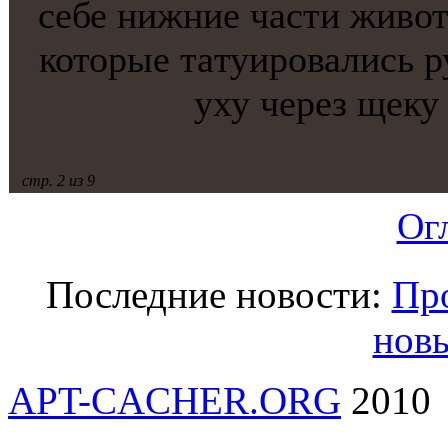
себе нижние части живот
которые тaтуировались ру
уху через щеку
стр. 2 из 9
Ог
Последние новости:
Пр
нов
APT-CACHER.ORG
2010