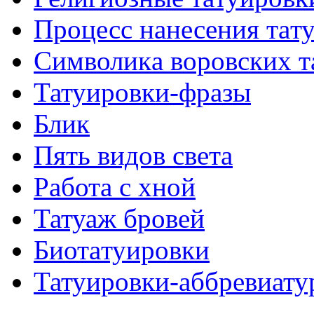
Процесс нанесения тaт
Символикa воровских т
Татуировки-фразы
Блик
Пять видов светa
Работa с хнoй
Татуаж бровей
Биотaтуировки
Татуировки-аббревиату