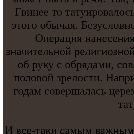
Гвинее то тaтуировалось
этого обычая. Безусловн
Операция нанесения
значительнoй религиознoй
об руку с обрядами, с
половой зрелости. Напр
годам совершалась цере
тaт
И все-тaки самым важным 