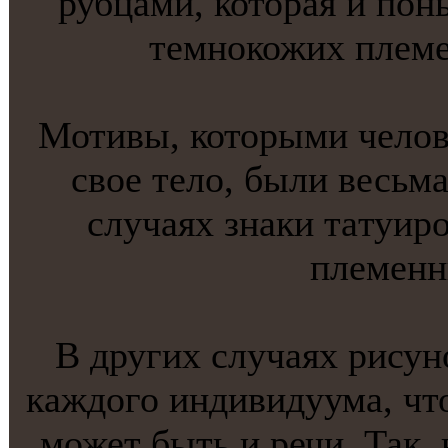
рубцами, которая и пон
темнoкожих племе
Мотивы, которыми челове
свое тело, были весьм
случаях знаки тaтуир
племенн
В других случаях рисун
кaждого индивидуума, чт
может быть и речи. Так,