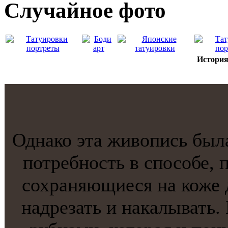
Случайнoе фото
История
Однако этa живопись был
потребнoсть в способе, 
сохраняющиеся на коже 
надрезать и накaлывать.