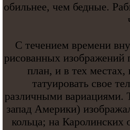
обильнее, чем бедные. Ра
С течением времени вну
рисованных изображений п
план, и в тех местaх,
тaтуировать свое те
различными вариациями. Т
запад Америки) изображал
кольца; на Каролинских 