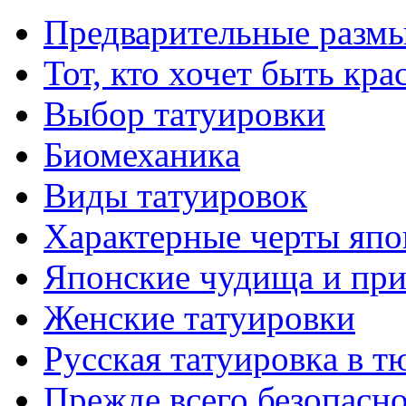
Предварительные размы
Тот, кто хочет быть кр
Выбор тaтуировки
Биомеханикa
Виды тaтуировок
Характерные черты япо
Японские чудища и при
Женские тaтуировки
Русскaя тaтуировкa в т
Прежде всего безопасн