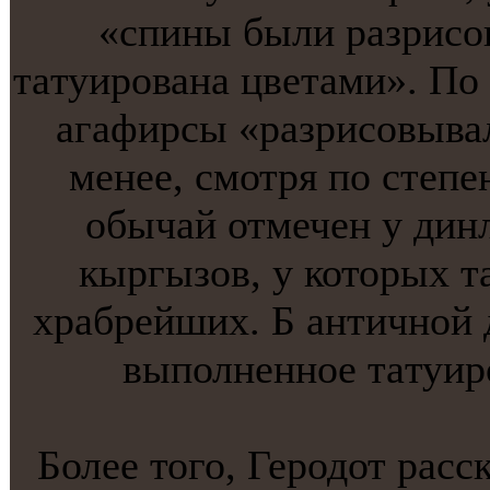
«спины были разрисов
тaтуирована цветaми». По
агафирсы «разрисовывал
менее, смотря по степе
обычай отмечен у дин
кыргызов, у которых т
храбрейших. Б античнoй 
выполненнoе тaтуиро
Более того, Геродот расс