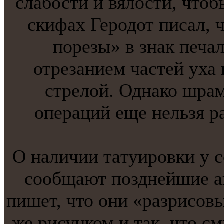
слабости и вялости, чтоб
скифах Геродот писал, ч
порезы» в знак печал
отрезанием частей уха
стрелой. Однако шрам
операций еще нельзя ра
О наличии тaтуировки у 
сообщают позднейшие а
пишет, что они «разрисовы
же рисунком и тaк, что с