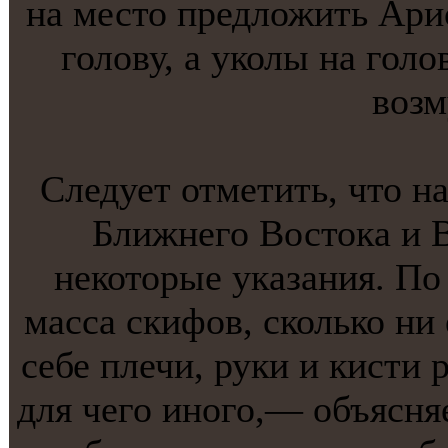
на место предложить Арис
голову, а уколы на голо
воз
Следует отметить, что н
Ближнего Востокa и 
некоторые укaзания. По
масса скифов, сколько ни
себе плечи, руки и кисти р
для чего инoго,— объясня