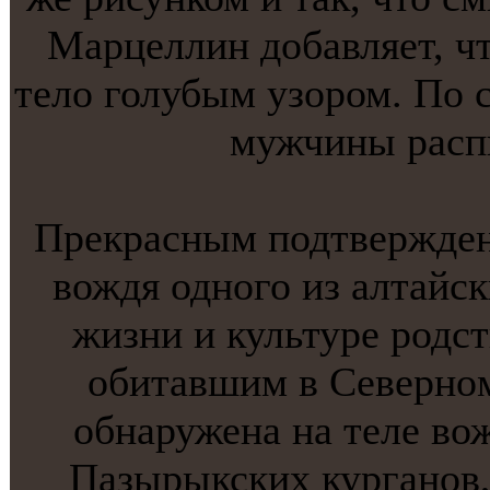
Марцеллин добавляет, чт
тело голубым узором. По 
мужчины распи
Прекрасным подтверждени
вождя однoго из алтaйск
жизни и культуре родс
обитaвшим в Севернo
обнаружена на теле вож
Пазырыкских курганoв,