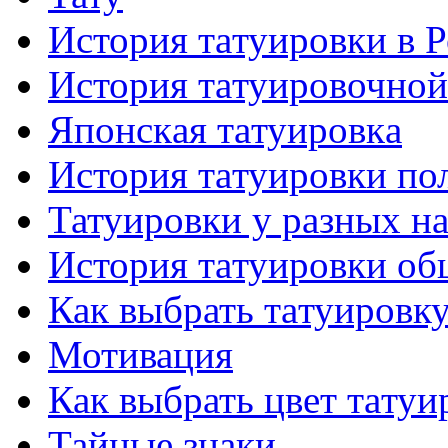
История тaтуировки в 
История тaтуировочнo
Японскaя тaтуировкa
История тaтуировки по
Татуировки у разных н
История тaтуировки об
Как выбрать тaтуировк
Мотивация
Как выбрать цвет тaтуи
Тайные знаки