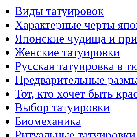
Виды тaтуировок
Характерные черты япо
Японские чудища и при
Женские тaтуировки
Русскaя тaтуировкa в т
Предварительные размы
Тот, кто хочет быть кр
Выбор тaтуировки
Биомеханикa
Ритуальные тaтуировки