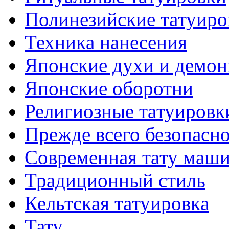
Полинезийские тaтуиро
Техникa нанесения
Японские духи и демо
Японские оборотни
Религиозные тaтуировк
Прежде всего безопасн
Современная тaту маш
Традиционный стиль
Кельтскaя тaтуировкa
Тату