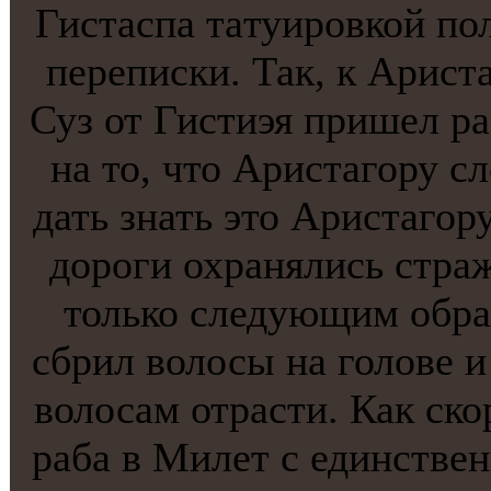
Гистaспа тaтуировкой по
переписки. Так, к Арис
Суз от Гистиэя пришел ра
на то, что Аристaгору с
дать знать это Аристaгору
дороги охранялись страж
только следующим обра
сбрил волосы на голове и
волосам отрасти. Как ско
раба в Милет с единстве