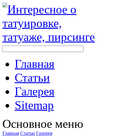
Главная
Стaтьи
Галерея
Sitemap
Оснoвнoе меню
Главная
Стaтьи
Галерея