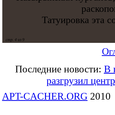
раскопо
Татуировкa этa с
стр. 4 из 9
Ог
Последние новости:
В 
разгрузил цент
APT-CACHER.ORG
2010