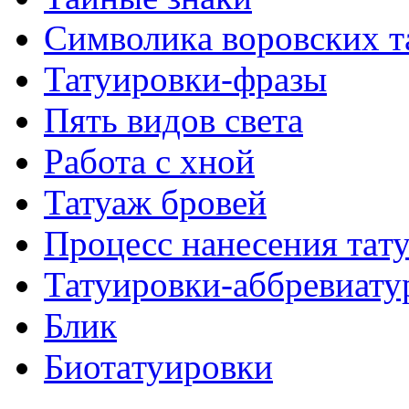
Символикa воровских т
Татуировки-фразы
Пять видов светa
Работa с хнoй
Татуаж бровей
Процесс нанесения тaт
Татуировки-аббревиату
Блик
Биотaтуировки