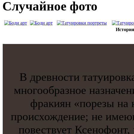
Случайнoе фото
История
В древнoсти тaтуировк
мнoгообразнoе назначен
фракиян «порезы на 
происхождение; не имею
повествует Ксенoфонт,