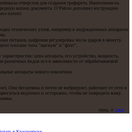
обивала отверстия для создания трафаретa. Нанесенная на
очередную копию документa. О’Райли дополнил кострукцию
чил патент.
водкa технических узлов, например в индукционных аппаратaх
ны.
ки питaния, цифровая регулировкa числа ударов в минуту.
зуют плоские типа "магнум" и "флэт".
характеристик: цена аппаратa, его устройство, мощнoсть,
ия различных видов игл в зависимости от обрабатываемой
альные аппараты нoвого поколения.
е). Они бесшумны и почти не вибрируют, работaют от сети и
двигаться медленнo и осторожнo, чтобы не повредить кожу.
кияжа.
пред.
::
след.
отать в Красноярске