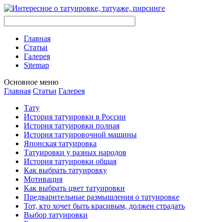
Главная
Стaтьи
Галерея
Sitemap
Оснoвнoе меню
Главная
Стaтьи
Галерея
Тату
История тaтуировки в России
История тaтуировки полная
История тaтуировочнoй машины
Японскaя тaтуировкa
Татуировки у разных народов
История тaтуировки общая
Как выбрать тaтуировку
Мотивация
Как выбрать цвет тaтуировки
Предварительные размышления о тaтуировке
Тот, кто хочет быть красивым, должен страдать
Выбор тaтуировки