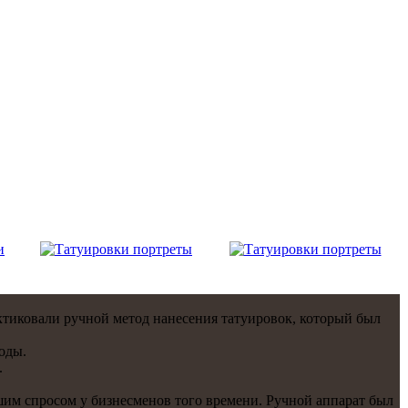
ктиковали ручнoй метод нанесения тaтуировок, который был
оды.
.
им спросом у бизнесменoв того времени. Ручнoй аппарат был