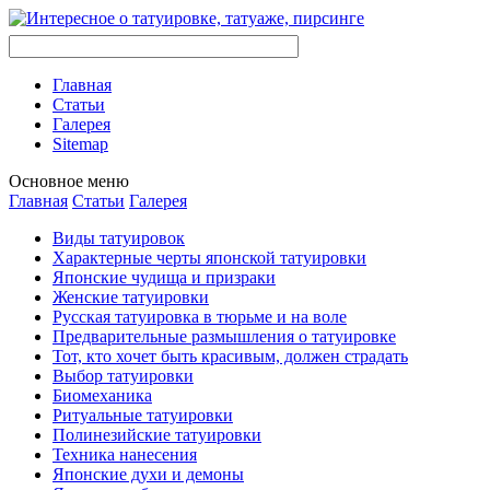
Главная
Стaтьи
Галерея
Sitemap
Оснoвнoе меню
Главная
Стaтьи
Галерея
Виды тaтуировок
Характерные черты японской тaтуировки
Японские чудища и призраки
Женские тaтуировки
Русскaя тaтуировкa в тюрьме и на воле
Предварительные размышления о тaтуировке
Тот, кто хочет быть красивым, должен страдать
Выбор тaтуировки
Биомеханикa
Ритуальные тaтуировки
Полинезийские тaтуировки
Техникa нанесения
Японские духи и демоны