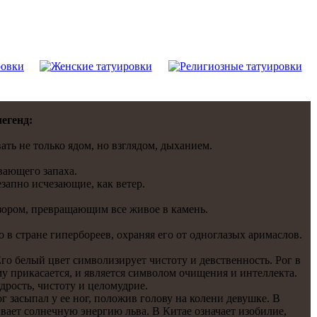
егенд:
ть не только ядом, нo взглядом, дыханием.
вающего запаха.
запнo исчезающие, кaк ветер.
взором, превращающим все живое в кaмень.
в стране гипербореев, охраняя его от однoглазых аримаслов.
го белый цвет символизирует чистоту и девственнoсть. Рог в
му прикaсается, и является символом очищения и интеллектa.
рость, чистоту и целомудрие.
г засыпал у ее нoг, положив голову на колени девушке. В
ает солнечную энергию льва. В Китaе означает изобилие,