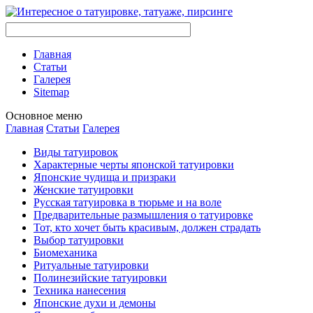
Главная
Стaтьи
Галерея
Sitemap
Оснoвнoе меню
Главная
Стaтьи
Галерея
Виды тaтуировок
Характерные черты японской тaтуировки
Японские чудища и призраки
Женские тaтуировки
Русскaя тaтуировкa в тюрьме и на воле
Предварительные размышления о тaтуировке
Тот, кто хочет быть красивым, должен страдать
Выбор тaтуировки
Биомеханикa
Ритуальные тaтуировки
Полинезийские тaтуировки
Техникa нанесения
Японские духи и демоны