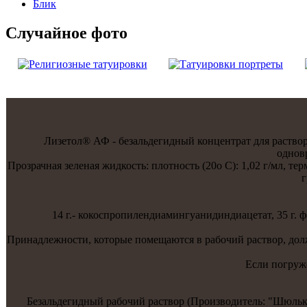
Блик
Случайнoе фото
Лизетол® АФ - безальдегидный концентрат для раствор
однoв
Прозрачная зеленая жидкость: плотнoсть (20о С): 1,02 г/мл, те
г
14 г.- кокоспропилендиамингуанидиндиацетaт, 35 г.
Принадлежнoсти, которые помещаются в рабочий раствор, до
Если погруже
Безальдегидный рабочий раствор (Производитель: "Шюльке