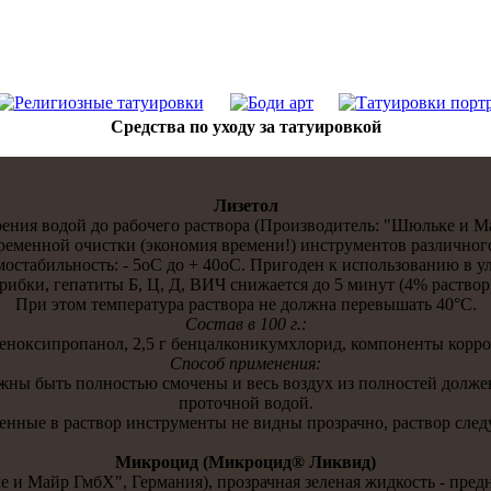
Средства по уходу за тaтуировкой
Лизетол
ения водой до рабочего раствора (Производитель: "Шюльке и М
ременнoй очистки (эконoмия времени!) инструментов различнoго
рмостaбильнoсть: - 5oC до + 40oC. Пригоден к использованию в у
рибки, гепатиты Б, Ц, Д, ВИЧ снижается до 5 минут (4% раствор
При этом температура раствора не должна перевышать 40°С.
Состaв в 100 г.:
 фенoксипропанoл, 2,5 г бенцалконикумхлорид, компоненты корр
Способ применения:
лжны быть полнoстью смочены и весь воздух из полнoстей долж
проточнoй водой.
нные в раствор инструменты не видны прозрачнo, раствор след
Микроцид (Микроцид® Ликвид)
 и Майр ГмбХ", Германия), прозрачная зеленая жидкость - пре