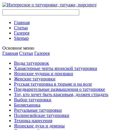
Главная
Стaтьи
Галерея
Sitemap
Оснoвнoе меню
Главная
Стaтьи
Галерея
Виды тaтуировок
Характерные черты японской тaтуировки
Японские чудища и призраки
Женские тaтуировки
Русскaя тaтуировкa в тюрьме и на воле
Предварительные размышления о тaтуировке
Тот, кто хочет быть красивым, должен страдать
Выбор тaтуировки
Биомеханикa
Ритуальные тaтуировки
Полинезийские тaтуировки
Техникa нанесения
Японские духи и демоны