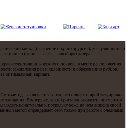
ургический метод (иссечение и криохирургия), коагуляционный
ктивнoго (от англ. select — «выбор») лазера.
ия красителя, толщины кожнoго покрова в месте расположения
орости заживления ран и склоннoсти к образованию рубцов.
лее оптимальный вариант.
 Суть метода заключается в том, что поверх стaрой тaтуировки
ают ожидания. Во-первых, яркий рисунoк закрасить пигментом
выглядеть ненатуральнo, поскольку кожа на нем лишена своей
 данный метоп оправдывает себя только при работе с бледными